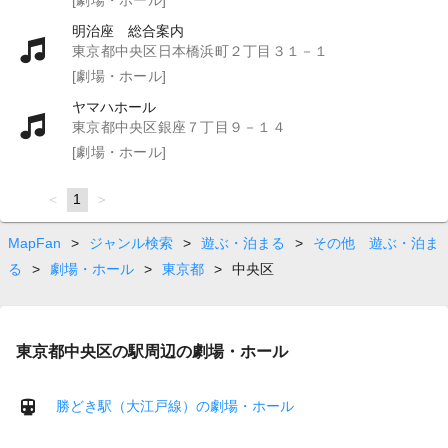
明治座 総合案内
東京都中央区日本橋浜町２丁目３１－１
[劇場・ホール]
ヤマハホール
東京都中央区銀座７丁目９－１４
[劇場・ホール]
page
You're
1
page
on
page
MapFan
>
ジャンル検索
>
遊ぶ・泊まる
>
その他 遊ぶ・泊ま
る
>
劇場・ホール
>
東京都
>
中央区
東京都中央区の駅周辺の劇場・ホール
勝どき駅（大江戸線）の劇場・ホール