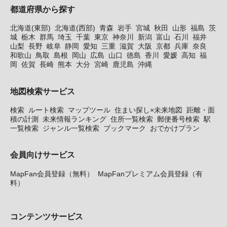
都道府県から探す
北海道(東部)
北海道(西部)
青森
岩手
宮城
秋田
山形
福島
茨
城
栃木
群馬
埼玉
千葉
東京
神奈川
新潟
富山
石川
福井
山梨
長野
岐阜
静岡
愛知
三重
滋賀
大阪
京都
兵庫
奈良
和歌山
鳥取
島根
岡山
広島
山口
徳島
香川
愛媛
高知
福
岡
佐賀
長崎
熊本
大分
宮崎
鹿児島
沖縄
地図検索サービス
検索
ルート検索
マップツール
住まい探し×未来地図
距離・面
積の計測
未来情報ランキング
住所一覧検索
郵便番号検索
駅
一覧検索
ジャンル一覧検索
ブックマーク
おでかけプラン
会員向けサービス
MapFan会員登録（無料）
MapFanプレミアム会員登録（有
料）
コンテンツサービス