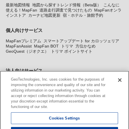
最新地図情報
地図から探すトレンド情報（Beta版）
こんなに
使える！MapFan
道路走行調査で見つけたもの
MapFanオンラ
インストア
カーナビ地図更新
宿・ホテル・旅館予約
個人向けサービス
MapFanプレミアム
スマートアップデート for カロッツェリア
MapFanAssist
MapFan BOT
トリマ
方位かなめ
GeoQuest（ジオクエ）
トリマ ポイントサイト
法人向けサービス
GeoTechnologies, Inc. uses cookies for the purposes of
法人向け地図・位置情報サービス
WEBサイト・システム向け地
improving the convenience and quality of our site and for
図API
Windows PC向け地図開発キット
MapFan DB
住所確認
utilizing information in our marketing activity. You can
サービス
MAP WORLD+
トリマ広告
Geo-Research
スグロ
accept or reject collecting information through cookies at
ジ
your discretion except information essential to the
functioning of our site.
カーナビ地図更新サービス
Cookies Settings
MapFan スマートメンバーズ
カロッツェリア地図割プラス
KENWOOD MapFan Club