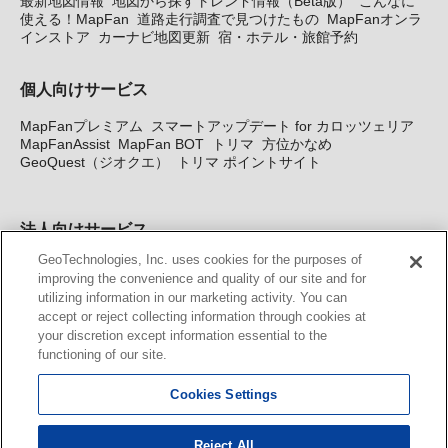
最新地図情報
地図から探すトレンド情報（Beta版）
こんなに
使える！MapFan
道路走行調査で見つけたもの
MapFanオンラ
インストア
カーナビ地図更新
宿・ホテル・旅館予約
個人向けサービス
MapFanプレミアム
スマートアップデート for カロッツェリア
MapFanAssist
MapFan BOT
トリマ
方位かなめ
GeoQuest（ジオクエ）
トリマ ポイントサイト
法人向けサービス
GeoTechnologies, Inc. uses cookies for the purposes of
法人向け地図・位置情報サービス
WEBサイト・システム向け地
improving the convenience and quality of our site and for
図API
Windows PC向け地図開発キット
MapFan DB
住所確認
utilizing information in our marketing activity. You can
サービス
MAP WORLD+
トリマ広告
Geo-Research
スグロ
accept or reject collecting information through cookies at
ジ
your discretion except information essential to the
functioning of our site.
カーナビ地図更新サービス
Cookies Settings
MapFan スマートメンバーズ
カロッツェリア地図割プラス
KENWOOD MapFan Club
Reject All