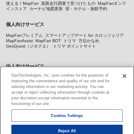
使える！MapFan
道路走行調査で見つけたもの
MapFanオンラ
インストア
カーナビ地図更新
宿・ホテル・旅館予約
個人向けサービス
MapFanプレミアム
スマートアップデート for カロッツェリア
MapFanAssist
MapFan BOT
トリマ
方位かなめ
GeoQuest（ジオクエ）
トリマ ポイントサイト
法人向けサービス
GeoTechnologies, Inc. uses cookies for the purposes of
法人向け地図・位置情報サービス
WEBサイト・システム向け地
improving the convenience and quality of our site and for
図API
Windows PC向け地図開発キット
MapFan DB
住所確認
utilizing information in our marketing activity. You can
サービス
MAP WORLD+
トリマ広告
Geo-Research
スグロ
accept or reject collecting information through cookies at
ジ
your discretion except information essential to the
functioning of our site.
カーナビ地図更新サービス
Cookies Settings
MapFan スマートメンバーズ
カロッツェリア地図割プラス
KENWOOD MapFan Club
Reject All