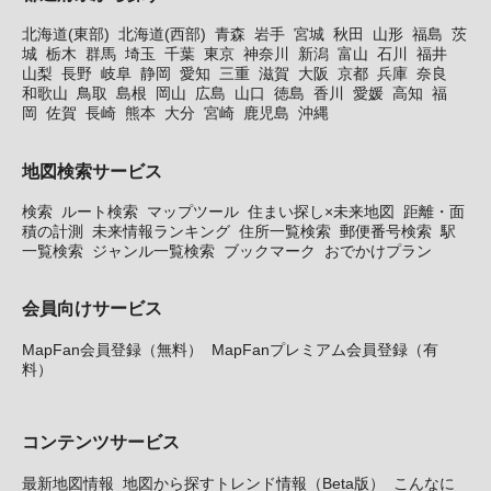
北海道(東部)
北海道(西部)
青森
岩手
宮城
秋田
山形
福島
茨
城
栃木
群馬
埼玉
千葉
東京
神奈川
新潟
富山
石川
福井
山梨
長野
岐阜
静岡
愛知
三重
滋賀
大阪
京都
兵庫
奈良
和歌山
鳥取
島根
岡山
広島
山口
徳島
香川
愛媛
高知
福
岡
佐賀
長崎
熊本
大分
宮崎
鹿児島
沖縄
地図検索サービス
検索
ルート検索
マップツール
住まい探し×未来地図
距離・面
積の計測
未来情報ランキング
住所一覧検索
郵便番号検索
駅
一覧検索
ジャンル一覧検索
ブックマーク
おでかけプラン
会員向けサービス
MapFan会員登録（無料）
MapFanプレミアム会員登録（有
料）
コンテンツサービス
最新地図情報
地図から探すトレンド情報（Beta版）
こんなに