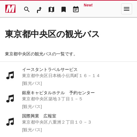
New!
menu
search
map
bookmark
event_note
東京都中央区の観光バス
東京都中央区の観光バスの一覧です。
イースタントラベルサービス
東京都中央区日本橋小伝馬町１６－１４
[観光バス]
銀座キャピタルホテル 予約センター
東京都中央区築地３丁目１－５
[観光バス]
国際興業 広報室
東京都中央区八重洲２丁目１０－３
[観光バス]