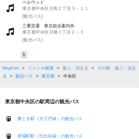
ベルウッド
東京都中央区月島２丁目３－１１
[観光バス]
三重交通 東京総合案内所
東京都中央区京橋１丁目２－５
[観光バス]
page
You're
1
page
on
page
MapFan
>
ジャンル検索
>
遊ぶ・泊まる
>
その他 遊ぶ・泊ま
る
>
観光バス
>
東京都
>
中央区
東京都中央区の駅周辺の観光バス
勝どき駅（大江戸線）の観光バス
茅場町駅（日比谷線）の観光バス