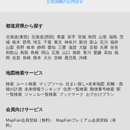
広告掲載のお問合せ
都道府県から探す
北海道(東部)
北海道(西部)
青森
岩手
宮城
秋田
山形
福島
茨
城
栃木
群馬
埼玉
千葉
東京
神奈川
新潟
富山
石川
福井
山梨
長野
岐阜
静岡
愛知
三重
滋賀
大阪
京都
兵庫
奈良
和歌山
鳥取
島根
岡山
広島
山口
徳島
香川
愛媛
高知
福
岡
佐賀
長崎
熊本
大分
宮崎
鹿児島
沖縄
地図検索サービス
検索
ルート検索
マップツール
住まい探し×未来地図
距離・面
積の計測
未来情報ランキング
住所一覧検索
郵便番号検索
駅
一覧検索
ジャンル一覧検索
ブックマーク
おでかけプラン
会員向けサービス
MapFan会員登録（無料）
MapFanプレミアム会員登録（有
料）