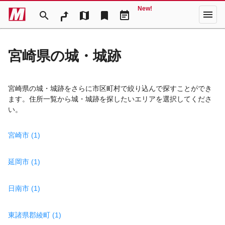
New!
menu
search
map
bookmark
event_note
宮崎県の城・城跡
宮崎県の城・城跡をさらに市区町村で絞り込んで探すことができ
ます。住所一覧から城・城跡を探したいエリアを選択してくださ
い。
宮崎市 (1)
延岡市 (1)
日南市 (1)
東諸県郡綾町 (1)