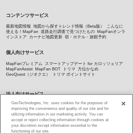
コンテンツサービス
最新地図情報
地図から探すトレンド情報（Beta版）
こんなに
使える！MapFan
道路走行調査で見つけたもの
MapFanオンラ
インストア
カーナビ地図更新
宿・ホテル・旅館予約
個人向けサービス
MapFanプレミアム
スマートアップデート for カロッツェリア
MapFanAssist
MapFan BOT
トリマ
方位かなめ
GeoQuest（ジオクエ）
トリマ ポイントサイト
法人向けサービス
GeoTechnologies, Inc. uses cookies for the purposes of
法人向け地図・位置情報サービス
WEBサイト・システム向け地
improving the convenience and quality of our site and for
図API
Windows PC向け地図開発キット
MapFan DB
住所確認
utilizing information in our marketing activity. You can
サービス
MAP WORLD+
トリマ広告
Geo-Research
スグロ
accept or reject collecting information through cookies at
ジ
your discretion except information essential to the
functioning of our site.