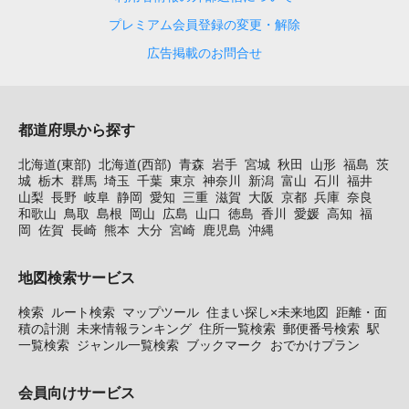
プレミアム会員登録の変更・解除
広告掲載のお問合せ
都道府県から探す
北海道(東部)
北海道(西部)
青森
岩手
宮城
秋田
山形
福島
茨
城
栃木
群馬
埼玉
千葉
東京
神奈川
新潟
富山
石川
福井
山梨
長野
岐阜
静岡
愛知
三重
滋賀
大阪
京都
兵庫
奈良
和歌山
鳥取
島根
岡山
広島
山口
徳島
香川
愛媛
高知
福
岡
佐賀
長崎
熊本
大分
宮崎
鹿児島
沖縄
地図検索サービス
検索
ルート検索
マップツール
住まい探し×未来地図
距離・面
積の計測
未来情報ランキング
住所一覧検索
郵便番号検索
駅
一覧検索
ジャンル一覧検索
ブックマーク
おでかけプラン
会員向けサービス