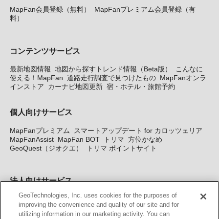
MapFan会員登録（無料）
MapFanプレミアム会員登録（有
料）
コンテンツサービス
最新地図情報
地図から探すトレンド情報（Beta版）
こんなに
使える！MapFan
道路走行調査で見つけたもの
MapFanオンラ
インストア
カーナビ地図更新
宿・ホテル・旅館予約
個人向けサービス
MapFanプレミアム
スマートアップデート for カロッツェリア
MapFanAssist
MapFan BOT
トリマ
方位かなめ
GeoQuest（ジオクエ）
トリマ ポイントサイト
法人向けサービス
GeoTechnologies, Inc. uses cookies for the purposes of
法人向け地図・位置情報サービス
WEBサイト・システム向け地
improving the convenience and quality of our site and for
図API
Windows PC向け地図開発キット
MapFan DB
住所確認
utilizing information in our marketing activity. You can
サービス
MAP WORLD+
トリマ広告
Geo-Research
スグロ