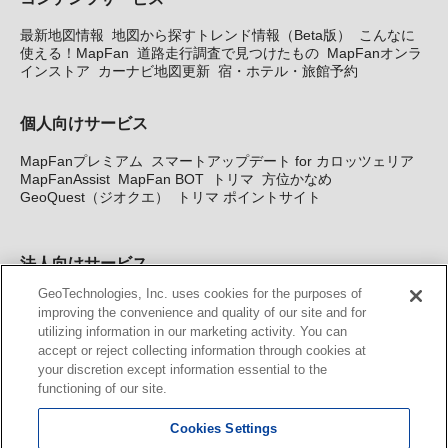
最新地図情報
地図から探すトレンド情報（Beta版）
こんなに
使える！MapFan
道路走行調査で見つけたもの
MapFanオンラ
インストア
カーナビ地図更新
宿・ホテル・旅館予約
個人向けサービス
MapFanプレミアム
スマートアップデート for カロッツェリア
MapFanAssist
MapFan BOT
トリマ
方位かなめ
GeoQuest（ジオクエ）
トリマ ポイントサイト
法人向けサービス
GeoTechnologies, Inc. uses cookies for the purposes of
法人向け地図・位置情報サービス
WEBサイト・システム向け地
improving the convenience and quality of our site and for
図API
Windows PC向け地図開発キット
MapFan DB
住所確認
utilizing information in our marketing activity. You can
サービス
MAP WORLD+
トリマ広告
Geo-Research
スグロ
accept or reject collecting information through cookies at
ジ
your discretion except information essential to the
functioning of our site.
カーナビ地図更新サービス
Cookies Settings
MapFan スマートメンバーズ
カロッツェリア地図割プラス