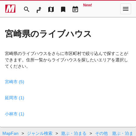
New!
menu
search
map
bookmark
event_note
宮崎県のライブハウス
宮崎県のライブハウスをさらに市区町村で絞り込んで探すことが
できます。住所一覧からライブハウスを探したいエリアを選択し
てください。
宮崎市 (5)
延岡市 (1)
小林市 (1)
MapFan
>
ジャンル検索
>
遊ぶ・泊まる
>
その他 遊ぶ・泊ま