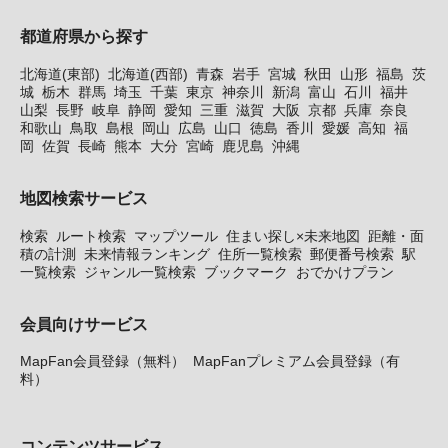
都道府県から探す
北海道(東部)
北海道(西部)
青森
岩手
宮城
秋田
山形
福島
茨
城
栃木
群馬
埼玉
千葉
東京
神奈川
新潟
富山
石川
福井
山梨
長野
岐阜
静岡
愛知
三重
滋賀
大阪
京都
兵庫
奈良
和歌山
鳥取
島根
岡山
広島
山口
徳島
香川
愛媛
高知
福
岡
佐賀
長崎
熊本
大分
宮崎
鹿児島
沖縄
地図検索サービス
検索
ルート検索
マップツール
住まい探し×未来地図
距離・面
積の計測
未来情報ランキング
住所一覧検索
郵便番号検索
駅
一覧検索
ジャンル一覧検索
ブックマーク
おでかけプラン
会員向けサービス
MapFan会員登録（無料）
MapFanプレミアム会員登録（有
料）
コンテンツサービス