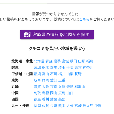
情報が見つかりませんでした。
しい投稿をおまちしております。
投稿については
こちら
をご覧くださ
宮崎県の情報を地図から探す
クチコミを見たい地域を選ぼう
北海道・東北
北海道
青森
岩手
宮城
秋田
山形
福島
関東
茨城
栃木
群馬
埼玉
千葉
東京
神奈川
甲信越・北陸
新潟
富山
石川
福井
山梨
長野
東海
岐阜
静岡
愛知
三重
近畿
滋賀
大阪
京都
兵庫
奈良
和歌山
中国
鳥取
島根
岡山
広島
山口
四国
徳島
香川
愛媛
高知
九州・沖縄
福岡
佐賀
長崎
熊本
大分
宮崎
鹿児島
沖縄