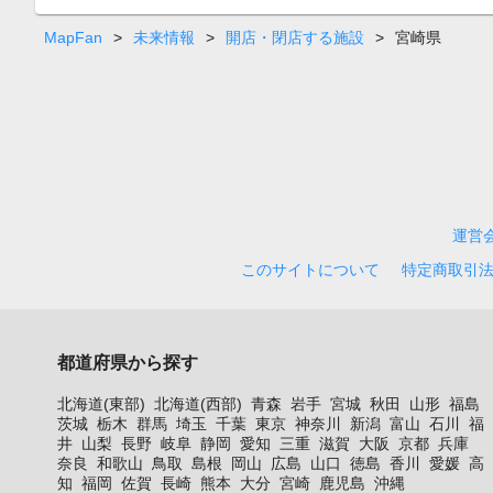
MapFan
>
未来情報
>
開店・閉店する施設
>
宮崎県
運営
このサイトについて
特定商取引
都道府県から探す
北海道(東部)
北海道(西部)
青森
岩手
宮城
秋田
山形
福島
茨城
栃木
群馬
埼玉
千葉
東京
神奈川
新潟
富山
石川
福
井
山梨
長野
岐阜
静岡
愛知
三重
滋賀
大阪
京都
兵庫
奈良
和歌山
鳥取
島根
岡山
広島
山口
徳島
香川
愛媛
高
知
福岡
佐賀
長崎
熊本
大分
宮崎
鹿児島
沖縄