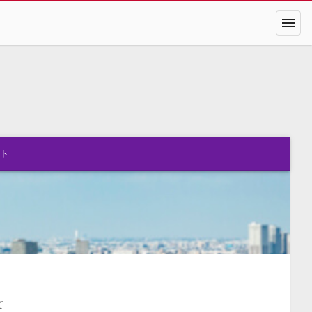
menu
ト
て