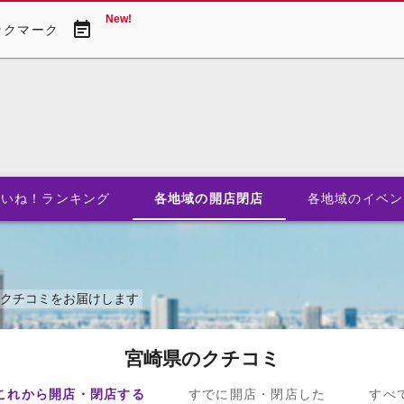
New!
event_note
ックマーク
いいね！
ランキング
各地域の
開店閉店
各地域の
イベン
いクチコミをお届けします
宮崎県のクチコミ
これから開店・閉店する
すでに開店・閉店した
すべ