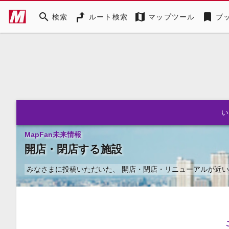
search
map
bookmark
検索
ルート検索
マップツール
ブ
MapFan未来情報
開店・閉店する施設
みなさまに投稿いただいた、
開店・閉店・リニューアルが近