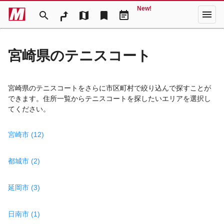
New!
menu
search
map
bookmark
event_note
宮崎県のテニスコート
宮崎県のテニスコートをさらに市区町村で絞り込んで探すことが
できます。住所一覧からテニスコートを探したいエリアを選択し
てください。
宮崎市 (12)
都城市 (2)
延岡市 (3)
日南市 (1)