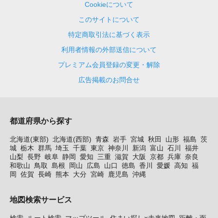
Cookieについて
このサイトについて
特定商取引法に基づく表示
利用者情報の外部送信について
プレミアム会員登録の変更・解除
広告掲載のお問合せ
都道府県から探す
北海道(東部)
北海道(西部)
青森
岩手
宮城
秋田
山形
福島
茨
城
栃木
群馬
埼玉
千葉
東京
神奈川
新潟
富山
石川
福井
山梨
長野
岐阜
静岡
愛知
三重
滋賀
大阪
京都
兵庫
奈良
和歌山
鳥取
島根
岡山
広島
山口
徳島
香川
愛媛
高知
福
岡
佐賀
長崎
熊本
大分
宮崎
鹿児島
沖縄
地図検索サービス
検索
ルート検索
マップツール
住まい探し×未来地図
距離・面