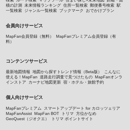
積の計測
未来情報ランキング
住所一覧検索
郵便番号検索
駅
一覧検索
ジャンル一覧検索
ブックマーク
おでかけプラン
会員向けサービス
MapFan会員登録（無料）
MapFanプレミアム会員登録（有
料）
コンテンツサービス
最新地図情報
地図から探すトレンド情報（Beta版）
こんなに
使える！MapFan
道路走行調査で見つけたもの
MapFanオンラ
インストア
カーナビ地図更新
宿・ホテル・旅館予約
個人向けサービス
MapFanプレミアム
スマートアップデート for カロッツェリア
MapFanAssist
MapFan BOT
トリマ
方位かなめ
GeoQuest（ジオクエ）
トリマ ポイントサイト