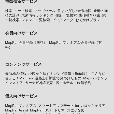
地図検索サービス
検索
ルート検索
マップツール
住まい探し×未来地図
距離・面
積の計測
未来情報ランキング
住所一覧検索
郵便番号検索
駅
一覧検索
ジャンル一覧検索
ブックマーク
おでかけプラン
会員向けサービス
MapFan会員登録（無料）
MapFanプレミアム会員登録（有
料）
コンテンツサービス
最新地図情報
地図から探すトレンド情報（Beta版）
こんなに
使える！MapFan
道路走行調査で見つけたもの
MapFanオンラ
インストア
カーナビ地図更新
宿・ホテル・旅館予約
個人向けサービス
MapFanプレミアム
スマートアップデート for カロッツェリア
MapFanAssist
MapFan BOT
トリマ
方位かなめ