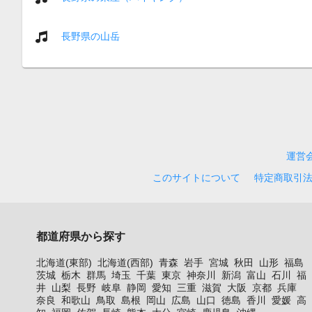
長野県の山岳
運営
このサイトについて
特定商取引
都道府県から探す
北海道(東部)
北海道(西部)
青森
岩手
宮城
秋田
山形
福島
茨城
栃木
群馬
埼玉
千葉
東京
神奈川
新潟
富山
石川
福
井
山梨
長野
岐阜
静岡
愛知
三重
滋賀
大阪
京都
兵庫
奈良
和歌山
鳥取
島根
岡山
広島
山口
徳島
香川
愛媛
高