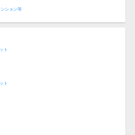
マンション等
ット
ット