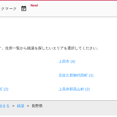
New!
event_note
ックマーク
す。住所一覧から銭湯を探したいエリアを選択してください。
上田市 (4)
北佐久郡御代田町 (1)
(2)
上高井郡高山村 (2)
泊まる
>
銭湯
>
長野県