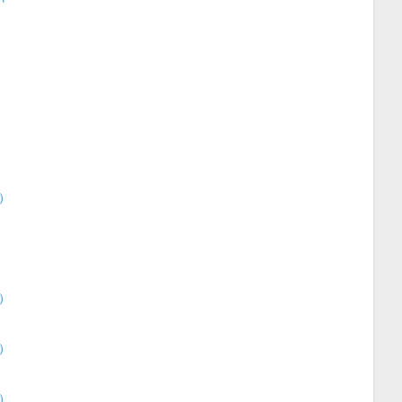
）
）
）
）