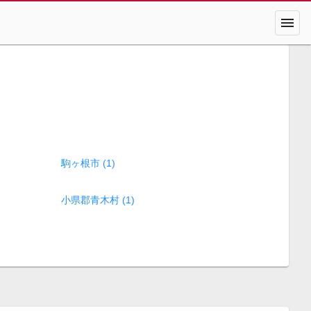
menu
駒ヶ根市 (1)
小県郡青木村 (1)