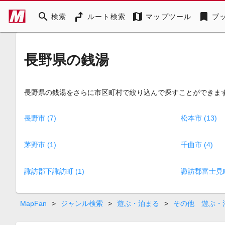
search
map
bookmark
検索
ルート検索
マップツール
ブ
長野県の銭湯
長野県の銭湯をさらに市区町村で絞り込んで探すことができま
長野市 (7)
松本市 (13)
茅野市 (1)
千曲市 (4)
諏訪郡下諏訪町 (1)
諏訪郡富士見町 
MapFan
>
ジャンル検索
>
遊ぶ・泊まる
>
その他 遊ぶ・