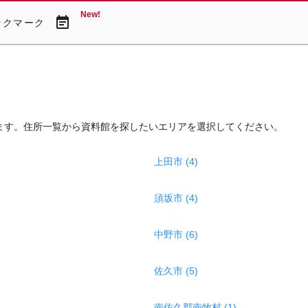
New!
event_note
ックマーク
ます。住所一覧から資料館を探したいエリアを選択してください。
上田市 (4)
須坂市 (4)
中野市 (6)
佐久市 (5)
南佐久郡南牧村 (1)