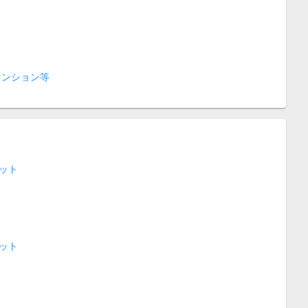
マンション等
ット
ット