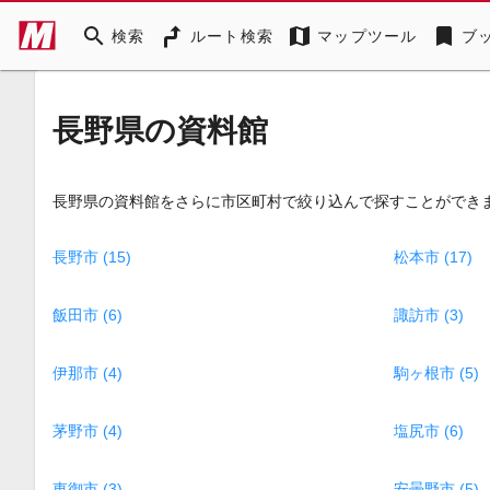
search
map
bookmark
検索
ルート検索
マップツール
ブ
長野県の資料館
長野県の資料館をさらに市区町村で絞り込んで探すことができ
長野市 (15)
松本市 (17)
飯田市 (6)
諏訪市 (3)
伊那市 (4)
駒ヶ根市 (5)
茅野市 (4)
塩尻市 (6)
東御市 (3)
安曇野市 (5)