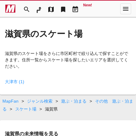
New!
menu
search
map
bookmark
event_note
滋賀県のスケート場
滋賀県のスケート場をさらに市区町村で絞り込んで探すことがで
きます。住所一覧からスケート場を探したいエリアを選択してく
ださい。
大津市 (1)
MapFan
>
ジャンル検索
>
遊ぶ・泊まる
>
その他 遊ぶ・泊ま
る
>
スケート場
>
滋賀県
滋賀県の未来情報を見る