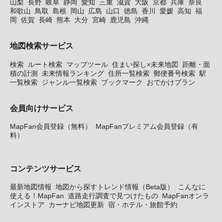
山梨
長野
岐阜
静岡
愛知
三重
滋賀
大阪
京都
兵庫
奈良
和歌山
鳥取
島根
岡山
広島
山口
徳島
香川
愛媛
高知
福
岡
佐賀
長崎
熊本
大分
宮崎
鹿児島
沖縄
地図検索サービス
検索
ルート検索
マップツール
住まい探し×未来地図
距離・面
積の計測
未来情報ランキング
住所一覧検索
郵便番号検索
駅
一覧検索
ジャンル一覧検索
ブックマーク
おでかけプラン
会員向けサービス
MapFan会員登録（無料）
MapFanプレミアム会員登録（有
料）
コンテンツサービス
最新地図情報
地図から探すトレンド情報（Beta版）
こんなに
使える！MapFan
道路走行調査で見つけたもの
MapFanオンラ
インストア
カーナビ地図更新
宿・ホテル・旅館予約