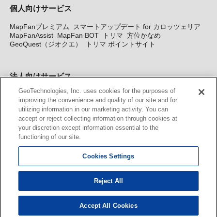
個人向けサービス
MapFanプレミアム
スマートアップデート for カロッツェリア
MapFanAssist
MapFan BOT
トリマ
方位かなめ
GeoQuest（ジオクエ）
トリマ ポイントサイト
法人向けサービス
GeoTechnologies, Inc. uses cookies for the purposes of
法人向け地図・位置情報サービス
WEBサイト・システム向け地
improving the convenience and quality of our site and for
図API
Windows PC向け地図開発キット
MapFan DB
住所確認
utilizing information in our marketing activity. You can
サービス
MAP WORLD+
トリマ広告
Geo-Research
スグロ
accept or reject collecting information through cookies at
ジ
your discretion except information essential to the
functioning of our site.
カーナビ地図更新サービス
Cookies Settings
MapFan スマートメンバーズ
カロッツェリア地図割プラス
KENWOOD MapFan Club
Reject All
Accept All Cookies
© GeoTechnologies, Inc.