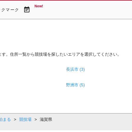
New!
event_note
ックマーク
ます。住所一覧から競技場を探したいエリアを選択してください。
長浜市 (3)
野洲市 (5)
泊まる
>
競技場
>
滋賀県