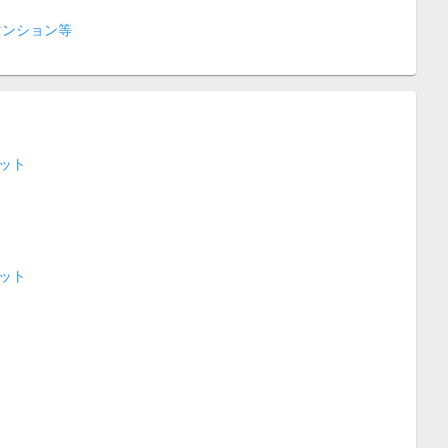
マンション等
ット
ット