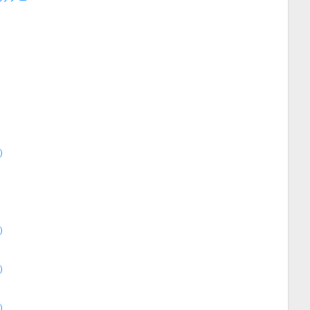
）
）
）
）