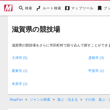
search
map
bookmark
検索
ルート検索
マップツール
ブ
滋賀県の競技場
滋賀県の競技場をさらに市区町村で絞り込んで探すことができ
大津市 (5)
彦根市 (3)
栗東市 (1)
甲賀市 (1)
米原市 (1)
MapFan
>
ジャンル検索
>
遊ぶ・泊まる
>
その他 遊ぶ・