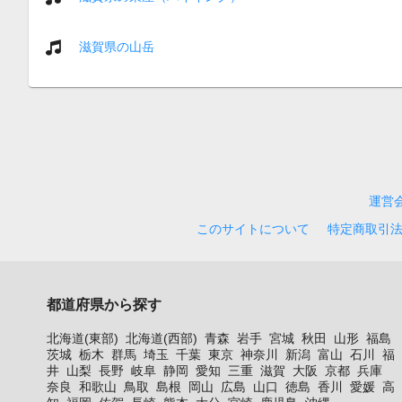
滋賀県の山岳
運営
このサイトについて
特定商取引
都道府県から探す
北海道(東部)
北海道(西部)
青森
岩手
宮城
秋田
山形
福島
茨城
栃木
群馬
埼玉
千葉
東京
神奈川
新潟
富山
石川
福
井
山梨
長野
岐阜
静岡
愛知
三重
滋賀
大阪
京都
兵庫
奈良
和歌山
鳥取
島根
岡山
広島
山口
徳島
香川
愛媛
高