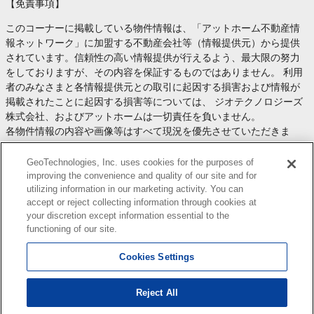
【免責事項】
このコーナーに掲載している物件情報は、「アットホーム不動産情
報ネットワーク」に加盟する不動産会社等（情報提供元）から提供
されています。信頼性の高い情報提供が行えるよう、最大限の努力
をしておりますが、その内容を保証するものではありません。 利用
者のみなさまと各情報提供元との取引に起因する損害および情報が
掲載されたことに起因する損害等については、 ジオテクノロジーズ
株式会社、およびアットホームは一切責任を負いません。
各物件情報の内容や画像等はすべて現況を優先させていただきま
す。
お取引等（お取引の準備、資金調達等を含みます）の際には、内容
GeoTechnologies, Inc. uses cookies for the purposes of
や契約条件等について、 各情報提供元より十分な説明を受け、ご自
improving the convenience and quality of our site and for
utilizing information in our marketing activity. You can
身でご確認の上、判断してください。
accept or reject collecting information through cookies at
このコーナーへの物件情報のご掲載、その他不動産業務ソリューシ
your discretion except information essential to the
ョン等についての不動産会社様のお問合せは
こちら
からお願いいた
functioning of our site.
します。
Cookies Settings
Reject All
Copyright(c) At Home Co.,Ltd. このサイトに掲載している情報の無断転載を禁止します。著作権
はアットホーム（株）またはその情報提供者に帰属します。