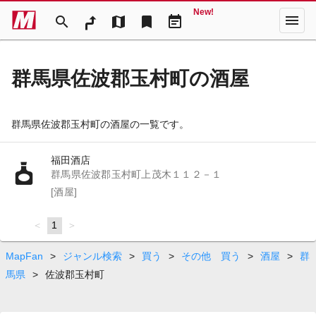
New!
menu
search
map
bookmark
event_note
群馬県佐波郡玉村町の酒屋
群馬県佐波郡玉村町の酒屋の一覧です。
福田酒店
群馬県佐波郡玉村町上茂木１１２－１
[酒屋]
page
You're
1
page
on
page
MapFan
>
ジャンル検索
>
買う
>
その他 買う
>
酒屋
>
群
馬県
>
佐波郡玉村町