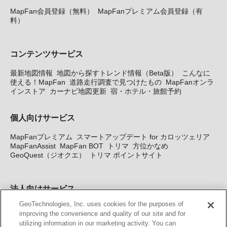
MapFan会員登録（無料）
MapFanプレミアム会員登録（有
料）
コンテンツサービス
最新地図情報
地図から探すトレンド情報（Beta版）
こんなに
使える！MapFan
道路走行調査で見つけたもの
MapFanオンラ
インストア
カーナビ地図更新
宿・ホテル・旅館予約
個人向けサービス
MapFanプレミアム
スマートアップデート for カロッツェリア
MapFanAssist
MapFan BOT
トリマ
方位かなめ
GeoQuest（ジオクエ）
トリマ ポイントサイト
法人向けサービス
GeoTechnologies, Inc. uses cookies for the purposes of
法人向け地図・位置情報サービス
WEBサイト・システム向け地
improving the convenience and quality of our site and for
図API
Windows PC向け地図開発キット
MapFan DB
住所確認
utilizing information in our marketing activity. You can
サービス
MAP WORLD+
トリマ広告
Geo-Research
スグロ