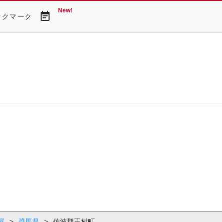
New!
event_note
ックマーク
屋
>
群馬県
>
佐波郡玉村町