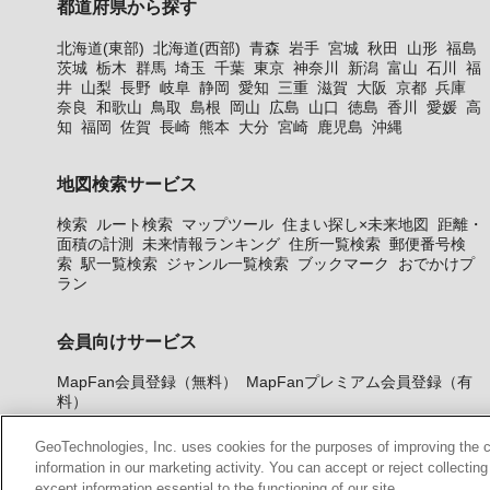
都道府県から探す
北海道(東部)
北海道(西部)
青森
岩手
宮城
秋田
山形
福島
茨城
栃木
群馬
埼玉
千葉
東京
神奈川
新潟
富山
石川
福
井
山梨
長野
岐阜
静岡
愛知
三重
滋賀
大阪
京都
兵庫
奈良
和歌山
鳥取
島根
岡山
広島
山口
徳島
香川
愛媛
高
知
福岡
佐賀
長崎
熊本
大分
宮崎
鹿児島
沖縄
地図検索サービス
検索
ルート検索
マップツール
住まい探し×未来地図
距離・
面積の計測
未来情報ランキング
住所一覧検索
郵便番号検
索
駅一覧検索
ジャンル一覧検索
ブックマーク
おでかけプ
ラン
会員向けサービス
MapFan会員登録（無料）
MapFanプレミアム会員登録（有
料）
GeoTechnologies, Inc. uses cookies for the purposes of improving the con
information in our marketing activity. You can accept or reject collectin
except information essential to the functioning of our site.