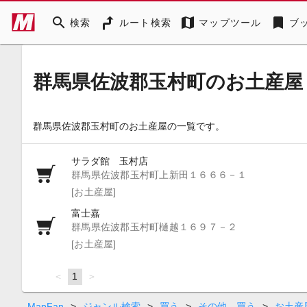
search
map
bookmark
検索
ルート検索
マップツール
ブ
群馬県佐波郡玉村町のお土産屋
群馬県佐波郡玉村町のお土産屋の一覧です。
サラダ館 玉村店
群馬県佐波郡玉村町上新田１６６６－１
[お土産屋]
富士嘉
群馬県佐波郡玉村町樋越１６９７－２
[お土産屋]
page
You're
1
page
on
page
MapFan
>
ジャンル検索
>
買う
>
その他 買う
>
お土産