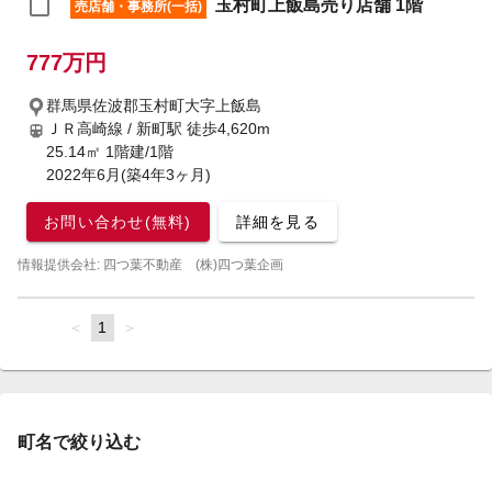
玉村町上飯島売り店舗 1階
売店舗・事務所(一括)
777万円
群馬県佐波郡玉村町大字上飯島
ＪＲ高崎線 / 新町駅
徒歩4,620m
25.14㎡ 1階建/1階
2022年6月(築4年3ヶ月)
お問い合わせ(無料)
詳細を見る
情報提供会社: 四つ葉不動産 (株)四つ葉企画
page
You're
1
page
on
page
町名で絞り込む