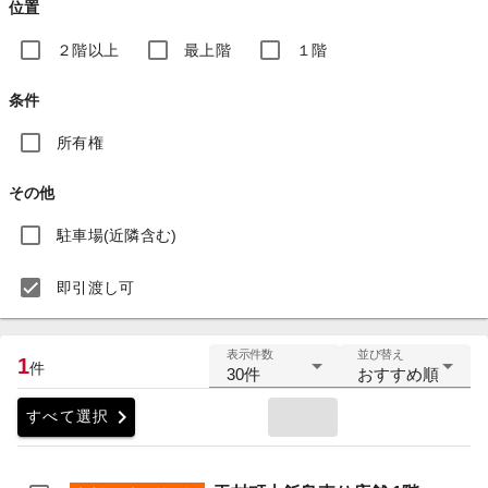
位置
２階以上
最上階
１階
条件
所有権
その他
駐車場(近隣含む)
即引渡し可
表示件数
並び替え
1
件
30件
おすすめ順
chevron_right
すべて選択