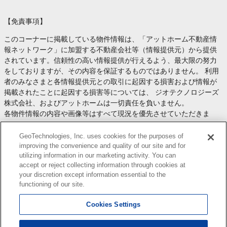
【免責事項】
このコーナーに掲載している物件情報は、「アットホーム不動産情
報ネットワーク」に加盟する不動産会社等（情報提供元）から提供
されています。信頼性の高い情報提供が行えるよう、最大限の努力
をしておりますが、その内容を保証するものではありません。 利用
者のみなさまと各情報提供元との取引に起因する損害および情報が
掲載されたことに起因する損害等については、 ジオテクノロジーズ
株式会社、およびアットホームは一切責任を負いません。
各物件情報の内容や画像等はすべて現況を優先させていただきま
す。
お取引等（お取引の準備、資金調達等を含みます）の際には、内容
GeoTechnologies, Inc. uses cookies for the purposes of
や契約条件等について、 各情報提供元より十分な説明を受け、ご自
improving the convenience and quality of our site and for
utilizing information in our marketing activity. You can
身でご確認の上、判断してください。
accept or reject collecting information through cookies at
このコーナーへの物件情報のご掲載、その他不動産業務ソリューシ
your discretion except information essential to the
ョン等についての不動産会社様のお問合せは
こちら
からお願いいた
functioning of our site.
します。
Cookies Settings