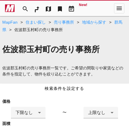
New!
menu
search
map
bookmark
event_note
MapFan
>
住まい探し
>
売り事務所
>
地域から探す
>
群馬
県
>
佐波郡玉村町の売り事務所
佐波郡玉村町の売り事務所
佐波郡玉村町の売り事務所一覧です。ご希望の間取りや家賃などの
条件を指定して、物件を絞り込むことができます。
検索条件を設定する
価格
下限なし
上限なし
〜
面積