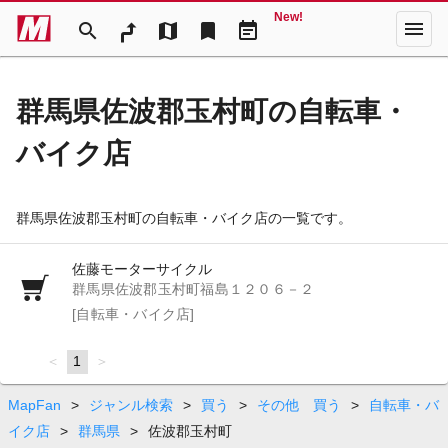
New!
menu
search
map
bookmark
event_note
群馬県佐波郡玉村町の自転車・
バイク店
群馬県佐波郡玉村町の自転車・バイク店の一覧です。
佐藤モーターサイクル
群馬県佐波郡玉村町福島１２０６－２
[自転車・バイク店]
page
You're
1
page
on
page
MapFan
>
ジャンル検索
>
買う
>
その他 買う
>
自転車・バ
イク店
>
群馬県
>
佐波郡玉村町