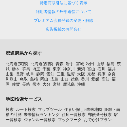
特定商取引法に基づく表示
利用者情報の外部送信について
プレミアム会員登録の変更・解除
広告掲載のお問合せ
都道府県から探す
北海道(東部)
北海道(西部)
青森
岩手
宮城
秋田
山形
福島
茨
城
栃木
群馬
埼玉
千葉
東京
神奈川
新潟
富山
石川
福井
山梨
長野
岐阜
静岡
愛知
三重
滋賀
大阪
京都
兵庫
奈良
和歌山
鳥取
島根
岡山
広島
山口
徳島
香川
愛媛
高知
福
岡
佐賀
長崎
熊本
大分
宮崎
鹿児島
沖縄
地図検索サービス
検索
ルート検索
マップツール
住まい探し×未来地図
距離・面
積の計測
未来情報ランキング
住所一覧検索
郵便番号検索
駅
一覧検索
ジャンル一覧検索
ブックマーク
おでかけプラン