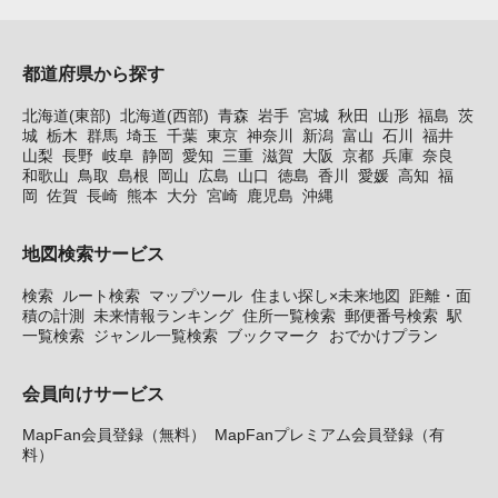
都道府県から探す
北海道(東部)
北海道(西部)
青森
岩手
宮城
秋田
山形
福島
茨
城
栃木
群馬
埼玉
千葉
東京
神奈川
新潟
富山
石川
福井
山梨
長野
岐阜
静岡
愛知
三重
滋賀
大阪
京都
兵庫
奈良
和歌山
鳥取
島根
岡山
広島
山口
徳島
香川
愛媛
高知
福
岡
佐賀
長崎
熊本
大分
宮崎
鹿児島
沖縄
地図検索サービス
検索
ルート検索
マップツール
住まい探し×未来地図
距離・面
積の計測
未来情報ランキング
住所一覧検索
郵便番号検索
駅
一覧検索
ジャンル一覧検索
ブックマーク
おでかけプラン
会員向けサービス
MapFan会員登録（無料）
MapFanプレミアム会員登録（有
料）