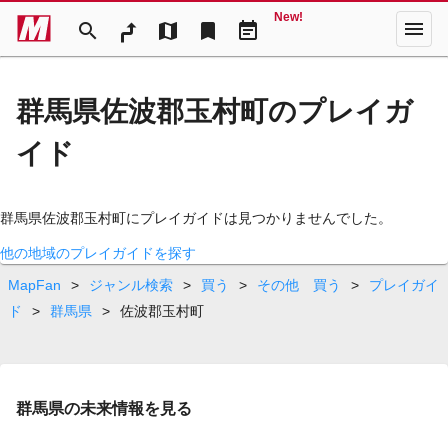
New!
menu
search
map
bookmark
event_note
群馬県佐波郡玉村町のプレイガ
イド
群馬県佐波郡玉村町にプレイガイドは見つかりませんでした。
他の地域のプレイガイドを探す
MapFan
>
ジャンル検索
>
買う
>
その他 買う
>
プレイガイ
ド
>
群馬県
>
佐波郡玉村町
群馬県の未来情報を見る