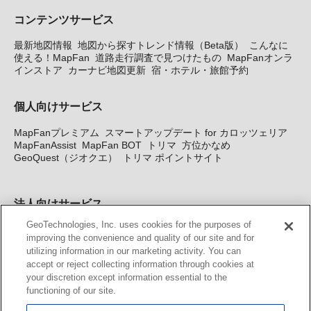
コンテンツサービス
最新地図情報
地図から探すトレンド情報（Beta版）
こんなに
使える！MapFan
道路走行調査で見つけたもの
MapFanオンラ
インストア
カーナビ地図更新
宿・ホテル・旅館予約
個人向けサービス
MapFanプレミアム
スマートアップデート for カロッツェリア
MapFanAssist
MapFan BOT
トリマ
方位かなめ
GeoQuest（ジオクエ）
トリマ ポイントサイト
法人向けサービス
GeoTechnologies, Inc. uses cookies for the purposes of
法人向け地図・位置情報サービス
WEBサイト・システム向け地
improving the convenience and quality of our site and for
図API
Windows PC向け地図開発キット
MapFan DB
住所確認
utilizing information in our marketing activity. You can
サービス
MAP WORLD+
トリマ広告
Geo-Research
スグロ
accept or reject collecting information through cookies at
ジ
your discretion except information essential to the
functioning of our site.
カーナビ地図更新サービス