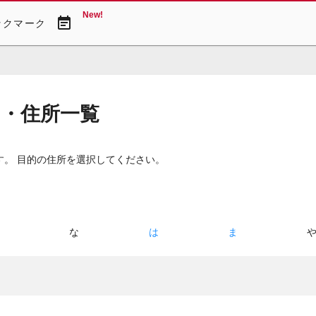
New!
event_note
ックマーク
図・住所一覧
す。 目的の住所を選択してください。
た
な
は
ま