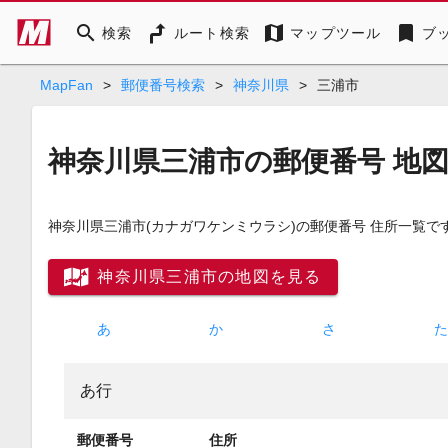
search
map
bookmark
検索
ルート検索
マップツール
ブ
MapFan
>
郵便番号検索
>
神奈川県
>
三浦市
神奈川県三浦市の郵便番号 地
神奈川県三浦市
(カナガワケンミウラシ)
の郵便番号 住所一覧で
神奈川県三浦市の地図を見る
あ
か
さ
あ行
郵便番号
住所