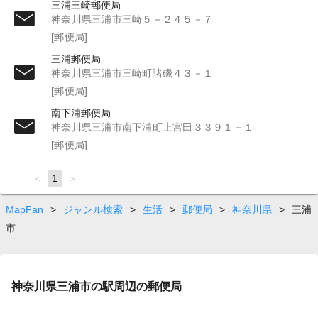
三浦三崎郵便局
神奈川県三浦市三崎５－２４５－７
[郵便局]
三浦郵便局
神奈川県三浦市三崎町諸磯４３－１
[郵便局]
南下浦郵便局
神奈川県三浦市南下浦町上宮田３３９１－１
[郵便局]
page
You're
1
page
on
page
MapFan
>
ジャンル検索
>
生活
>
郵便局
>
神奈川県
>
三浦
市
神奈川県三浦市の駅周辺の郵便局