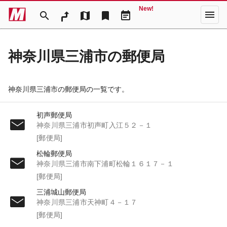
New!
menu
search
map
bookmark
event_note
神奈川県三浦市の郵便局
神奈川県三浦市の郵便局の一覧です。
初声郵便局
神奈川県三浦市初声町入江５２－１
[郵便局]
松輪郵便局
神奈川県三浦市南下浦町松輪１６１７－１
[郵便局]
三浦城山郵便局
神奈川県三浦市天神町４－１７
[郵便局]