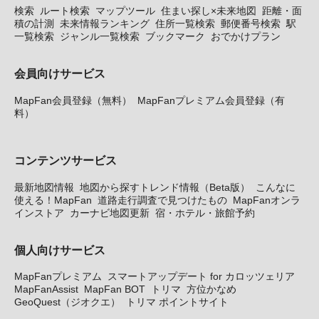
検索
ルート検索
マップツール
住まい探し×未来地図
距離・面
積の計測
未来情報ランキング
住所一覧検索
郵便番号検索
駅
一覧検索
ジャンル一覧検索
ブックマーク
おでかけプラン
会員向けサービス
MapFan会員登録（無料）
MapFanプレミアム会員登録（有
料）
コンテンツサービス
最新地図情報
地図から探すトレンド情報（Beta版）
こんなに
使える！MapFan
道路走行調査で見つけたもの
MapFanオンラ
インストア
カーナビ地図更新
宿・ホテル・旅館予約
個人向けサービス
MapFanプレミアム
スマートアップデート for カロッツェリア
MapFanAssist
MapFan BOT
トリマ
方位かなめ
GeoQuest（ジオクエ）
トリマ ポイントサイト