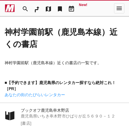
New!
menu
search
map
bookmark
event_note
神村学園前駅（鹿児島本線）近
くの書店
神村学園前駅（鹿児島本線）近くの書店の一覧です。
■【予約できます】鹿児島県のレンタカー探すなら絶対これ！
［PR］
あなたの街のたびらいレンタカー
ブックオフ鹿児島串木野店
鹿児島県いちき串木野市ひばりが丘５６９０－１２
[書店]