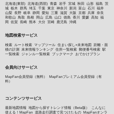
北海道(東部)
北海道(西部)
青森
岩手
宮城
秋田
山形
福島
茨
城
栃木
群馬
埼玉
千葉
東京
神奈川
新潟
富山
石川
福井
山梨
長野
岐阜
静岡
愛知
三重
滋賀
大阪
京都
兵庫
奈良
和歌山
鳥取
島根
岡山
広島
山口
徳島
香川
愛媛
高知
福
岡
佐賀
長崎
熊本
大分
宮崎
鹿児島
沖縄
地図検索サービス
検索
ルート検索
マップツール
住まい探し×未来地図
距離・面
積の計測
未来情報ランキング
住所一覧検索
郵便番号検索
駅
一覧検索
ジャンル一覧検索
ブックマーク
おでかけプラン
会員向けサービス
MapFan会員登録（無料）
MapFanプレミアム会員登録（有
料）
コンテンツサービス
最新地図情報
地図から探すトレンド情報（Beta版）
こんなに
使える！MapFan
道路走行調査で見つけたもの
MapFanオンラ