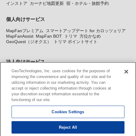
インストア
カーナビ地図更新
宿・ホテル・旅館予約
個人向けサービス
MapFanプレミアム
スマートアップデート for カロッツェリア
MapFanAssist
MapFan BOT
トリマ
方位かなめ
GeoQuest（ジオクエ）
トリマ ポイントサイト
法人向けサービス
GeoTechnologies, Inc. uses cookies for the purposes of
法人向け地図・位置情報サービス
WEBサイト・システム向け地
improving the convenience and quality of our site and for
図API
Windows PC向け地図開発キット
MapFan DB
住所確認
utilizing information in our marketing activity. You can
サービス
MAP WORLD+
トリマ広告
Geo-Research
スグロ
accept or reject collecting information through cookies at
ジ
your discretion except information essential to the
functioning of our site.
カーナビ地図更新サービス
Cookies Settings
MapFan スマートメンバーズ
カロッツェリア地図割プラス
KENWOOD MapFan Club
Reject All