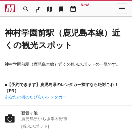
New!
menu
search
map
bookmark
event_note
神村学園前駅（鹿児島本線）近
くの観光スポット
神村学園前駅（鹿児島本線）近くの観光スポットの一覧です。
■【予約できます】鹿児島県のレンタカー探すなら絶対これ！
［PR］
あなたの街のたびらいレンタカー
観音ヶ池
鹿児島県いちき串木野市
[観光スポット]