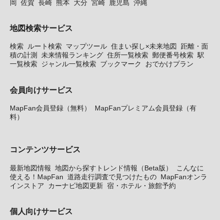
岡
佐賀
長崎
熊本
大分
宮崎
鹿児島
沖縄
地図検索サービス
検索
ルート検索
マップツール
住まい探し×未来地図
距離・面
積の計測
未来情報ランキング
住所一覧検索
郵便番号検索
駅
一覧検索
ジャンル一覧検索
ブックマーク
おでかけプラン
会員向けサービス
MapFan会員登録（無料）
MapFanプレミアム会員登録（有
料）
コンテンツサービス
最新地図情報
地図から探すトレンド情報（Beta版）
こんなに
使える！MapFan
道路走行調査で見つけたもの
MapFanオンラ
インストア
カーナビ地図更新
宿・ホテル・旅館予約
個人向けサービス