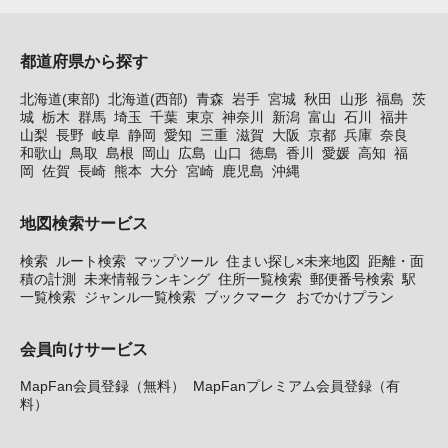
都道府県から探す
北海道(東部)
北海道(西部)
青森
岩手
宮城
秋田
山形
福島
茨
城
栃木
群馬
埼玉
千葉
東京
神奈川
新潟
富山
石川
福井
山梨
長野
岐阜
静岡
愛知
三重
滋賀
大阪
京都
兵庫
奈良
和歌山
鳥取
島根
岡山
広島
山口
徳島
香川
愛媛
高知
福
岡
佐賀
長崎
熊本
大分
宮崎
鹿児島
沖縄
地図検索サービス
検索
ルート検索
マップツール
住まい探し×未来地図
距離・面
積の計測
未来情報ランキング
住所一覧検索
郵便番号検索
駅
一覧検索
ジャンル一覧検索
ブックマーク
おでかけプラン
会員向けサービス
MapFan会員登録（無料）
MapFanプレミアム会員登録（有
料）