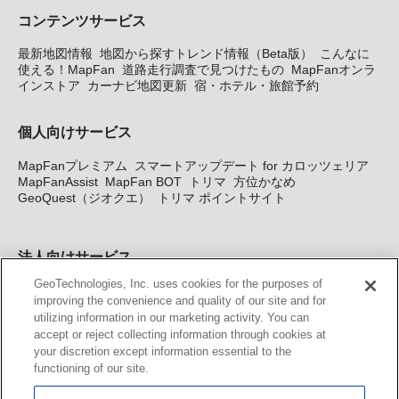
コンテンツサービス
最新地図情報
地図から探すトレンド情報（Beta版）
こんなに
使える！MapFan
道路走行調査で見つけたもの
MapFanオンラ
インストア
カーナビ地図更新
宿・ホテル・旅館予約
個人向けサービス
MapFanプレミアム
スマートアップデート for カロッツェリア
MapFanAssist
MapFan BOT
トリマ
方位かなめ
GeoQuest（ジオクエ）
トリマ ポイントサイト
法人向けサービス
GeoTechnologies, Inc. uses cookies for the purposes of
法人向け地図・位置情報サービス
WEBサイト・システム向け地
improving the convenience and quality of our site and for
図API
Windows PC向け地図開発キット
MapFan DB
住所確認
utilizing information in our marketing activity. You can
サービス
MAP WORLD+
トリマ広告
Geo-Research
スグロ
accept or reject collecting information through cookies at
ジ
your discretion except information essential to the
functioning of our site.
カーナビ地図更新サービス