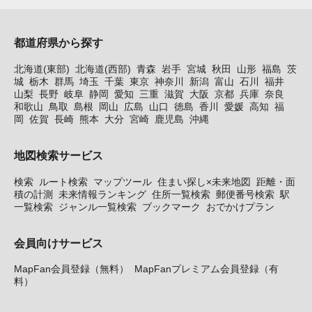
都道府県から探す
北海道(東部)
北海道(西部)
青森
岩手
宮城
秋田
山形
福島
茨
城
栃木
群馬
埼玉
千葉
東京
神奈川
新潟
富山
石川
福井
山梨
長野
岐阜
静岡
愛知
三重
滋賀
大阪
京都
兵庫
奈良
和歌山
鳥取
島根
岡山
広島
山口
徳島
香川
愛媛
高知
福
岡
佐賀
長崎
熊本
大分
宮崎
鹿児島
沖縄
地図検索サービス
検索
ルート検索
マップツール
住まい探し×未来地図
距離・面
積の計測
未来情報ランキング
住所一覧検索
郵便番号検索
駅
一覧検索
ジャンル一覧検索
ブックマーク
おでかけプラン
会員向けサービス
MapFan会員登録（無料）
MapFanプレミアム会員登録（有
料）