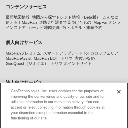
コンテンツサービス
最新地図情報
地図から探すトレンド情報（Beta版）
こんなに
使える！MapFan
道路走行調査で見つけたもの
MapFanオンラ
インストア
カーナビ地図更新
宿・ホテル・旅館予約
個人向けサービス
MapFanプレミアム
スマートアップデート for カロッツェリア
MapFanAssist
MapFan BOT
トリマ
方位かなめ
GeoQuest（ジオクエ）
トリマ ポイントサイト
法人向けサービス
GeoTechnologies, Inc. uses cookies for the purposes of
法人向け地図・位置情報サービス
WEBサイト・システム向け地
improving the convenience and quality of our site and for
図API
Windows PC向け地図開発キット
MapFan DB
住所確認
utilizing information in our marketing activity. You can
サービス
MAP WORLD+
トリマ広告
Geo-Research
スグロ
accept or reject collecting information through cookies at
ジ
your discretion except information essential to the
functioning of our site.
カーナビ地図更新サービス