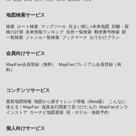
地図検索サービス
検索
ルート検索
マップツール
住まい探し×未来地図
距離・面
積の計測
未来情報ランキング
住所一覧検索
郵便番号検索
駅
一覧検索
ジャンル一覧検索
ブックマーク
おでかけプラン
会員向けサービス
MapFan会員登録（無料）
MapFanプレミアム会員登録（有
料）
コンテンツサービス
最新地図情報
地図から探すトレンド情報（Beta版）
こんなに
使える！MapFan
道路走行調査で見つけたもの
MapFanオンラ
インストア
カーナビ地図更新
宿・ホテル・旅館予約
個人向けサービス