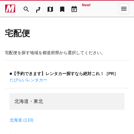
New!
menu
search
map
bookmark
event_note
宅配便
宅配便を探す地域を都道府県から選択してください。
■【予約できます】レンタカー探すなら絶対これ！［PR］
たびらいレンタカー
北海道・東北
北海道 (110)