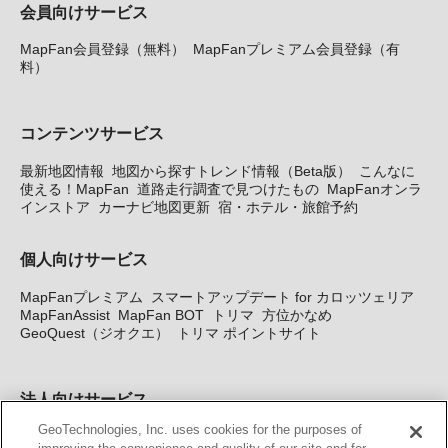
会員向けサービス
MapFan会員登録（無料）
MapFanプレミアム会員登録（有
料）
コンテンツサービス
最新地図情報
地図から探すトレンド情報（Beta版）
こんなに
使える！MapFan
道路走行調査で見つけたもの
MapFanオンラ
インストア
カーナビ地図更新
宿・ホテル・旅館予約
個人向けサービス
MapFanプレミアム
スマートアップデート for カロッツェリア
MapFanAssist
MapFan BOT
トリマ
方位かなめ
GeoQuest（ジオクエ）
トリマ ポイントサイト
法人向けサービス
GeoTechnologies, Inc. uses cookies for the purposes of
法人向け地図・位置情報サービス
WEBサイト・システム向け地