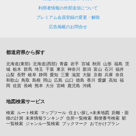
利用者情報の外部送信について
プレミアム会員登録の変更・解除
広告掲載のお問合せ
都道府県から探す
北海道(東部)
北海道(西部)
青森
岩手
宮城
秋田
山形
福島
茨
城
栃木
群馬
埼玉
千葉
東京
神奈川
新潟
富山
石川
福井
山梨
長野
岐阜
静岡
愛知
三重
滋賀
大阪
京都
兵庫
奈良
和歌山
鳥取
島根
岡山
広島
山口
徳島
香川
愛媛
高知
福
岡
佐賀
長崎
熊本
大分
宮崎
鹿児島
沖縄
地図検索サービス
検索
ルート検索
マップツール
住まい探し×未来地図
距離・面
積の計測
未来情報ランキング
住所一覧検索
郵便番号検索
駅
一覧検索
ジャンル一覧検索
ブックマーク
おでかけプラン