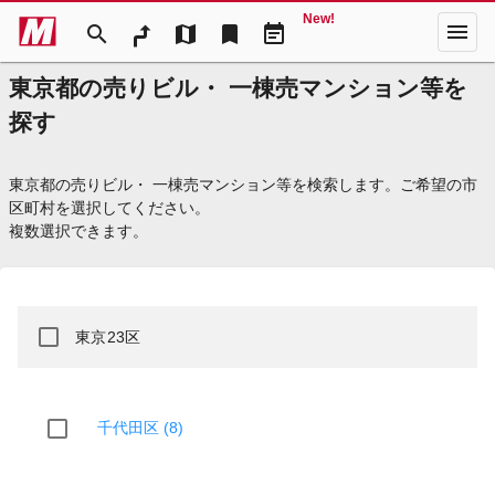
New!
menu
search
map
bookmark
event_note
東京都の売りビル・ 一棟売マンション等を
探す
東京都の売りビル・ 一棟売マンション等を検索します。ご希望の市
区町村を選択してください。
複数選択できます。
東京23区
千代田区 (8)