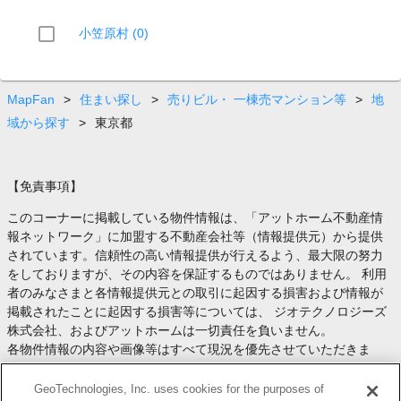
小笠原村 (0)
MapFan
>
住まい探し
>
売りビル・ 一棟売マンション等
>
地
域から探す
>
東京都
【免責事項】
このコーナーに掲載している物件情報は、「アットホーム不動産情
報ネットワーク」に加盟する不動産会社等（情報提供元）から提供
されています。信頼性の高い情報提供が行えるよう、最大限の努力
をしておりますが、その内容を保証するものではありません。 利用
者のみなさまと各情報提供元との取引に起因する損害および情報が
掲載されたことに起因する損害等については、 ジオテクノロジーズ
株式会社、およびアットホームは一切責任を負いません。
各物件情報の内容や画像等はすべて現況を優先させていただきま
す。
お取引等（お取引の準備、資金調達等を含みます）の際には、内容
GeoTechnologies, Inc. uses cookies for the purposes of