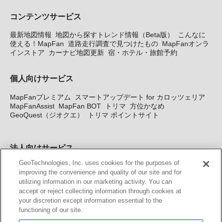
コンテンツサービス
最新地図情報
地図から探すトレンド情報（Beta版）
こんなに
使える！MapFan
道路走行調査で見つけたもの
MapFanオンラ
インストア
カーナビ地図更新
宿・ホテル・旅館予約
個人向けサービス
MapFanプレミアム
スマートアップデート for カロッツェリア
MapFanAssist
MapFan BOT
トリマ
方位かなめ
GeoQuest（ジオクエ）
トリマ ポイントサイト
法人向けサービス
GeoTechnologies, Inc. uses cookies for the purposes of
法人向け地図・位置情報サービス
WEBサイト・システム向け地
improving the convenience and quality of our site and for
図API
Windows PC向け地図開発キット
MapFan DB
住所確認
utilizing information in our marketing activity. You can
サービス
MAP WORLD+
トリマ広告
Geo-Research
スグロ
accept or reject collecting information through cookies at
ジ
your discretion except information essential to the
functioning of our site.
カーナビ地図更新サービス