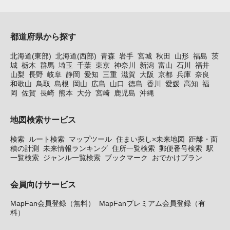
都道府県から探す
北海道(東部)
北海道(西部)
青森
岩手
宮城
秋田
山形
福島
茨
城
栃木
群馬
埼玉
千葉
東京
神奈川
新潟
富山
石川
福井
山梨
長野
岐阜
静岡
愛知
三重
滋賀
大阪
京都
兵庫
奈良
和歌山
鳥取
島根
岡山
広島
山口
徳島
香川
愛媛
高知
福
岡
佐賀
長崎
熊本
大分
宮崎
鹿児島
沖縄
地図検索サービス
検索
ルート検索
マップツール
住まい探し×未来地図
距離・面
積の計測
未来情報ランキング
住所一覧検索
郵便番号検索
駅
一覧検索
ジャンル一覧検索
ブックマーク
おでかけプラン
会員向けサービス
MapFan会員登録（無料）
MapFanプレミアム会員登録（有
料）