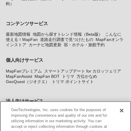
料）
コンテンツサービス
最新地図情報
地図から探すトレンド情報（Beta版）
こんなに
使える！MapFan
道路走行調査で見つけたもの
MapFanオンラ
インストア
カーナビ地図更新
宿・ホテル・旅館予約
個人向けサービス
MapFanプレミアム
スマートアップデート for カロッツェリア
MapFanAssist
MapFan BOT
トリマ
方位かなめ
GeoQuest（ジオクエ）
トリマ ポイントサイト
法人向けサービス
GeoTechnologies, Inc. uses cookies for the purposes of
法人向け地図・位置情報サービス
WEBサイト・システム向け地
improving the convenience and quality of our site and for
図API
Windows PC向け地図開発キット
MapFan DB
住所確認
utilizing information in our marketing activity. You can
サービス
MAP WORLD+
トリマ広告
Geo-Research
スグロ
accept or reject collecting information through cookies at
ジ