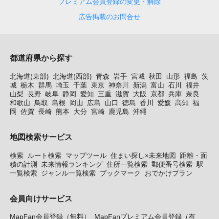
プレミアム会員登録の変更・解除
広告掲載のお問合せ
都道府県から探す
北海道(東部)
北海道(西部)
青森
岩手
宮城
秋田
山形
福島
茨
城
栃木
群馬
埼玉
千葉
東京
神奈川
新潟
富山
石川
福井
山梨
長野
岐阜
静岡
愛知
三重
滋賀
大阪
京都
兵庫
奈良
和歌山
鳥取
島根
岡山
広島
山口
徳島
香川
愛媛
高知
福
岡
佐賀
長崎
熊本
大分
宮崎
鹿児島
沖縄
地図検索サービス
検索
ルート検索
マップツール
住まい探し×未来地図
距離・面
積の計測
未来情報ランキング
住所一覧検索
郵便番号検索
駅
一覧検索
ジャンル一覧検索
ブックマーク
おでかけプラン
会員向けサービス
MapFan会員登録（無料）
MapFanプレミアム会員登録（有