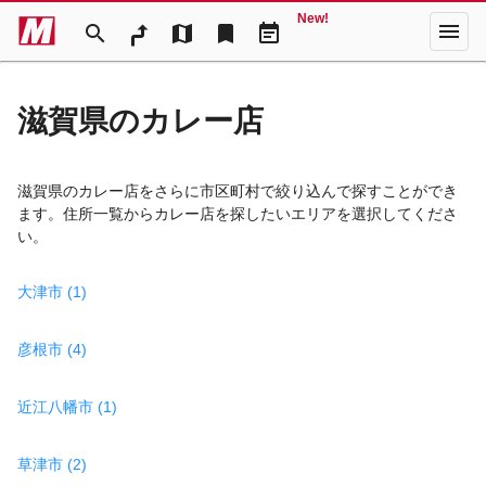
New!
menu
search
map
bookmark
event_note
滋賀県のカレー店
滋賀県のカレー店をさらに市区町村で絞り込んで探すことができ
ます。住所一覧からカレー店を探したいエリアを選択してくださ
い。
大津市 (1)
彦根市 (4)
近江八幡市 (1)
草津市 (2)