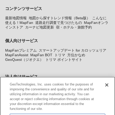
コンテンツサービス
最新地図情報
地図から探すトレンド情報（Beta版）
こんなに
使える！MapFan
道路走行調査で見つけたもの
MapFanオンラ
インストア
カーナビ地図更新
宿・ホテル・旅館予約
個人向けサービス
MapFanプレミアム
スマートアップデート for カロッツェリア
MapFanAssist
MapFan BOT
トリマ
方位かなめ
GeoQuest（ジオクエ）
トリマ ポイントサイト
法人向けサービス
GeoTechnologies, Inc. uses cookies for the purposes of
法人向け地図・位置情報サービス
WEBサイト・システム向け地
improving the convenience and quality of our site and for
図API
Windows PC向け地図開発キット
MapFan DB
住所確認
utilizing information in our marketing activity. You can
サービス
MAP WORLD+
トリマ広告
Geo-Research
スグロ
accept or reject collecting information through cookies at
ジ
your discretion except information essential to the
functioning of our site.
カーナビ地図更新サービス