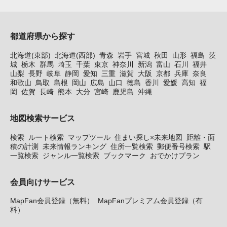
都道府県から探す
北海道(東部)
北海道(西部)
青森
岩手
宮城
秋田
山形
福島
茨
城
栃木
群馬
埼玉
千葉
東京
神奈川
新潟
富山
石川
福井
山梨
長野
岐阜
静岡
愛知
三重
滋賀
大阪
京都
兵庫
奈良
和歌山
鳥取
島根
岡山
広島
山口
徳島
香川
愛媛
高知
福
岡
佐賀
長崎
熊本
大分
宮崎
鹿児島
沖縄
地図検索サービス
検索
ルート検索
マップツール
住まい探し×未来地図
距離・面
積の計測
未来情報ランキング
住所一覧検索
郵便番号検索
駅
一覧検索
ジャンル一覧検索
ブックマーク
おでかけプラン
会員向けサービス
MapFan会員登録（無料）
MapFanプレミアム会員登録（有
料）