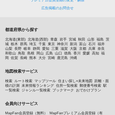
プレミアム会員登録の変更・解除
広告掲載のお問合せ
都道府県から探す
北海道(東部)
北海道(西部)
青森
岩手
宮城
秋田
山形
福島
茨
城
栃木
群馬
埼玉
千葉
東京
神奈川
新潟
富山
石川
福井
山梨
長野
岐阜
静岡
愛知
三重
滋賀
大阪
京都
兵庫
奈良
和歌山
鳥取
島根
岡山
広島
山口
徳島
香川
愛媛
高知
福
岡
佐賀
長崎
熊本
大分
宮崎
鹿児島
沖縄
地図検索サービス
検索
ルート検索
マップツール
住まい探し×未来地図
距離・面
積の計測
未来情報ランキング
住所一覧検索
郵便番号検索
駅
一覧検索
ジャンル一覧検索
ブックマーク
おでかけプラン
会員向けサービス
MapFan会員登録（無料）
MapFanプレミアム会員登録（有