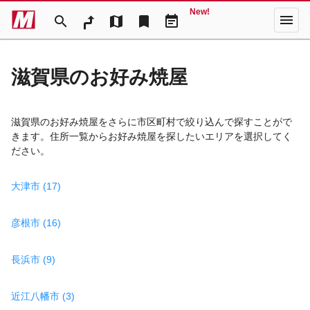
New!
menu
search
map
bookmark
event_note
滋賀県のお好み焼屋
滋賀県のお好み焼屋をさらに市区町村で絞り込んで探すことがで
きます。住所一覧からお好み焼屋を探したいエリアを選択してく
ださい。
大津市 (17)
彦根市 (16)
長浜市 (9)
近江八幡市 (3)