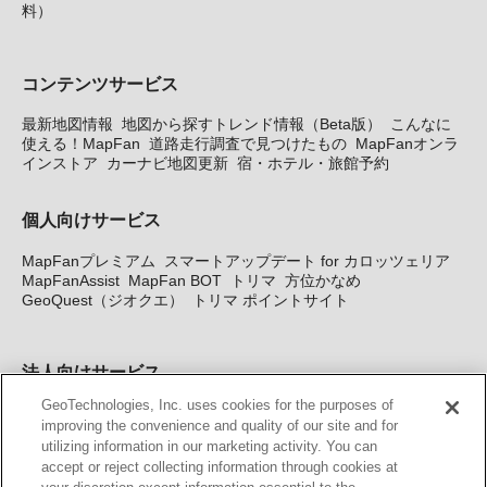
料）
コンテンツサービス
最新地図情報
地図から探すトレンド情報（Beta版）
こんなに
使える！MapFan
道路走行調査で見つけたもの
MapFanオンラ
インストア
カーナビ地図更新
宿・ホテル・旅館予約
個人向けサービス
MapFanプレミアム
スマートアップデート for カロッツェリア
MapFanAssist
MapFan BOT
トリマ
方位かなめ
GeoQuest（ジオクエ）
トリマ ポイントサイト
法人向けサービス
GeoTechnologies, Inc. uses cookies for the purposes of
法人向け地図・位置情報サービス
WEBサイト・システム向け地
improving the convenience and quality of our site and for
図API
Windows PC向け地図開発キット
MapFan DB
住所確認
utilizing information in our marketing activity. You can
サービス
MAP WORLD+
トリマ広告
Geo-Research
スグロ
accept or reject collecting information through cookies at
ジ