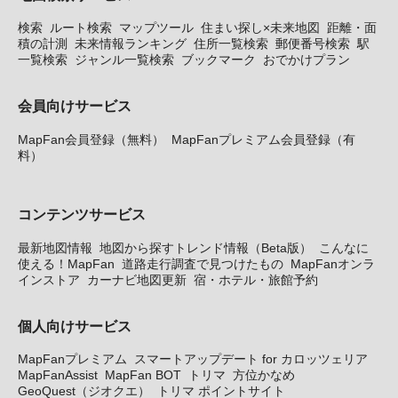
検索
ルート検索
マップツール
住まい探し×未来地図
距離・面
積の計測
未来情報ランキング
住所一覧検索
郵便番号検索
駅
一覧検索
ジャンル一覧検索
ブックマーク
おでかけプラン
会員向けサービス
MapFan会員登録（無料）
MapFanプレミアム会員登録（有
料）
コンテンツサービス
最新地図情報
地図から探すトレンド情報（Beta版）
こんなに
使える！MapFan
道路走行調査で見つけたもの
MapFanオンラ
インストア
カーナビ地図更新
宿・ホテル・旅館予約
個人向けサービス
MapFanプレミアム
スマートアップデート for カロッツェリア
MapFanAssist
MapFan BOT
トリマ
方位かなめ
GeoQuest（ジオクエ）
トリマ ポイントサイト