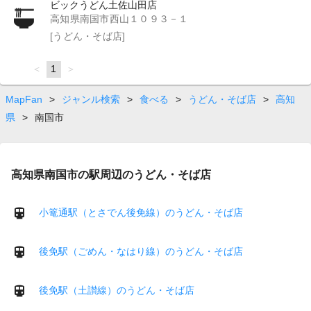
ビックうどん土佐山田店
高知県南国市西山１０９３－１
[うどん・そば店]
page
You're
1
page
on
page
MapFan
>
ジャンル検索
>
食べる
>
うどん・そば店
>
高知
県
>
南国市
高知県南国市の駅周辺のうどん・そば店
小篭通駅（とさでん後免線）のうどん・そば店
後免駅（ごめん・なはり線）のうどん・そば店
後免駅（土讃線）のうどん・そば店