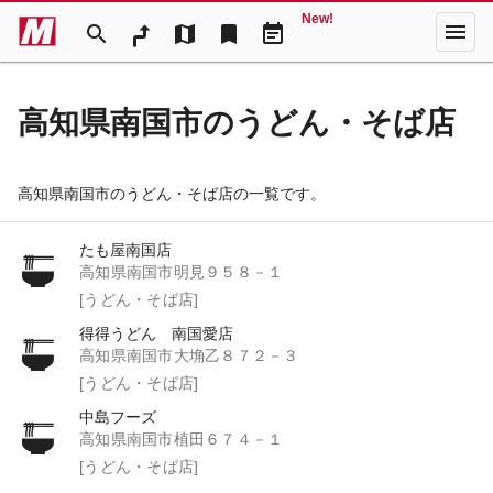
New!
menu
search
map
bookmark
event_note
高知県南国市のうどん・そば店
高知県南国市のうどん・そば店の一覧です。
たも屋南国店
高知県南国市明見９５８－１
[うどん・そば店]
得得うどん 南国愛店
高知県南国市大埆乙８７２－３
[うどん・そば店]
中島フーズ
高知県南国市植田６７４－１
[うどん・そば店]