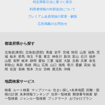
特定商取引法に基づく表示
利用者情報の外部送信について
プレミアム会員登録の変更・解除
広告掲載のお問合せ
都道府県から探す
北海道(東部)
北海道(西部)
青森
岩手
宮城
秋田
山形
福島
茨
城
栃木
群馬
埼玉
千葉
東京
神奈川
新潟
富山
石川
福井
山梨
長野
岐阜
静岡
愛知
三重
滋賀
大阪
京都
兵庫
奈良
和歌山
鳥取
島根
岡山
広島
山口
徳島
香川
愛媛
高知
福
岡
佐賀
長崎
熊本
大分
宮崎
鹿児島
沖縄
地図検索サービス
検索
ルート検索
マップツール
住まい探し×未来地図
距離・面
積の計測
未来情報ランキング
住所一覧検索
郵便番号検索
駅
一覧検索
ジャンル一覧検索
ブックマーク
おでかけプラン