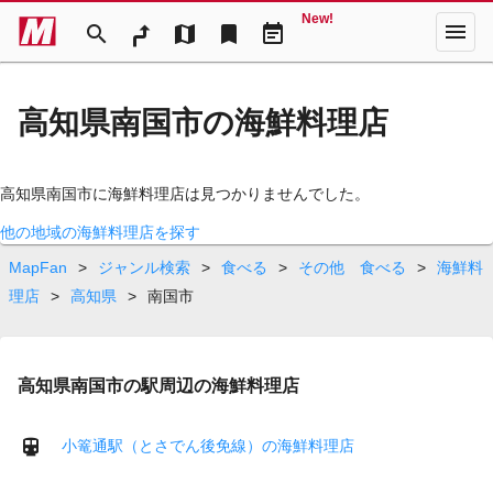
New!
menu
search
map
bookmark
event_note
高知県南国市の海鮮料理店
高知県南国市に海鮮料理店は見つかりませんでした。
他の地域の海鮮料理店を探す
MapFan
>
ジャンル検索
>
食べる
>
その他 食べる
>
海鮮料
理店
>
高知県
>
南国市
高知県南国市の駅周辺の海鮮料理店
小篭通駅（とさでん後免線）の海鮮料理店