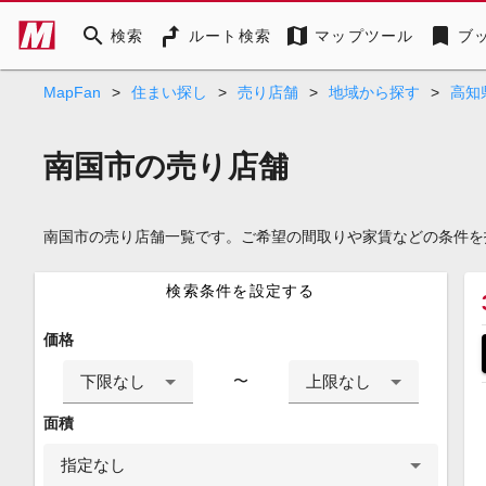
search
map
bookmark
検索
ルート検索
マップツール
ブ
MapFan
>
住まい探し
>
売り店舗
>
地域から探す
>
高知
南国市の売り店舗
南国市の売り店舗一覧です。ご希望の間取りや家賃などの条件を
検索条件を設定する
価格
下限なし
上限なし
〜
面積
指定なし