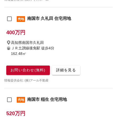
南国市 久礼田 住宅用地
売地
400万円
高知県南国市久礼田
ＪＲ土讃線後免駅
徒歩4分
162.48㎡
お問い合わせ(無料)
詳細を見る
情報提供会社: (株)アール不動産
南国市 稲生 住宅用地
売地
520万円