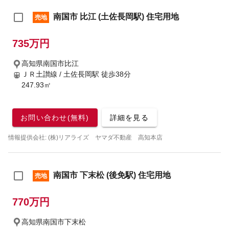
南国市 比江 (土佐長岡駅) 住宅用地
売地
735万円
高知県南国市比江
ＪＲ土讃線 / 土佐長岡駅
徒歩38分
247.93㎡
お問い合わせ(無料)
詳細を見る
情報提供会社: (株)リアライズ ヤマダ不動産 高知本店
南国市 下末松 (後免駅) 住宅用地
売地
770万円
高知県南国市下末松