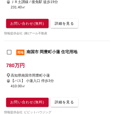
ＪＲ土讃線 / 後免駅
徒歩19分
231.40㎡
お問い合わせ(無料)
詳細を見る
情報提供会社: (株)アール不動産
南国市 岡豊町小蓮 住宅用地
売地
780万円
高知県南国市岡豊町小蓮
【バス】 小蓮入口 停歩3分
410.00㎡
お問い合わせ(無料)
詳細を見る
情報提供会社: ビビットハウジング