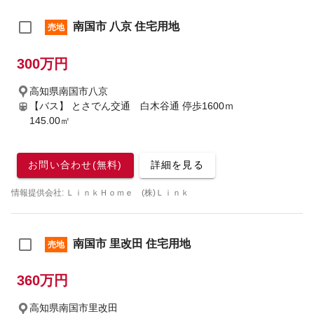
南国市 八京 住宅用地
売地
300万円
高知県南国市八京
【バス】 とさでん交通 白木谷通 停歩1600ｍ
145.00㎡
お問い合わせ(無料)
詳細を見る
情報提供会社: ＬｉｎｋＨｏｍｅ (株)Ｌｉｎｋ
南国市 里改田 住宅用地
売地
360万円
高知県南国市里改田