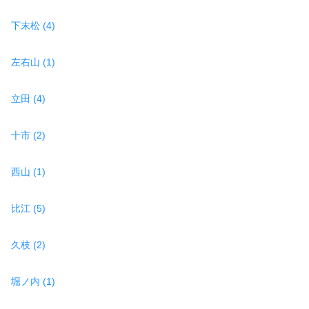
下末松 (4)
左右山 (1)
立田 (4)
十市 (2)
西山 (1)
比江 (5)
久枝 (2)
堀ノ内 (1)