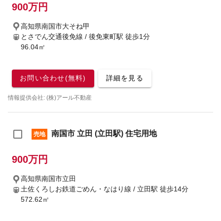
900万円
高知県南国市大そね甲
とさでん交通後免線 / 後免東町駅
徒歩1分
96.04㎡
お問い合わせ(無料)
詳細を見る
情報提供会社: (株)アール不動産
南国市 立田 (立田駅) 住宅用地
売地
900万円
高知県南国市立田
土佐くろしお鉄道ごめん・なはり線 / 立田駅
徒歩14分
572.62㎡