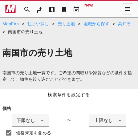
New!
menu
search
map
bookmark
event_note
MapFan
>
住まい探し
>
売り土地
>
地域から探す
>
高知県
>
南国市の売り土地
南国市の売り土地
南国市の売り土地一覧です。ご希望の間取りや家賃などの条件を指
定して、物件を絞り込むことができます。
検索条件を設定する
価格
下限なし
上限なし
〜
価格未定を含める