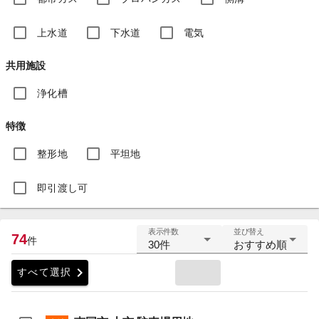
上水道
下水道
電気
共用施設
浄化槽
特徴
整形地
平坦地
即引渡し可
表示件数
並び替え
74
件
30件
おすすめ順
chevron_right
すべて選択