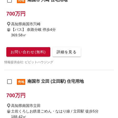
売地
700万円
高知県南国市宍崎
【バス】 奈路分岐 停歩4分
369.58㎡
お問い合わせ(無料)
詳細を見る
情報提供会社: ビビットハウジング
南国市 立田 (立田駅) 住宅用地
売地
700万円
高知県南国市立田
土佐くろしお鉄道ごめん・なはり線 / 立田駅
徒歩5分
188.42㎡