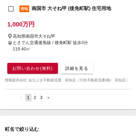
南国市 大そね甲 (後免町駅) 住宅用地
売地
1,000万円
高知県南国市大そね甲
とさでん交通後免線 / 後免町駅
徒歩3分
119.40㎡
お問い合わせ(無料)
詳細を見る
情報提供会社: あなぶき不動産流通 高知店（穴吹不動産流通(株) 高知店）
page
You're
1
page
2
page
3
page
on
page
町名で絞り込む