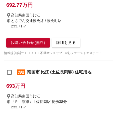
692.77万円
高知県南国市比江
とさでん交通後免線 / 後免町駅
233.71㎡
お問い合わせ(無料)
詳細を見る
情報提供会社: ＬＩＸＩＬ不動産ショップ (株)ファーストエステート
南国市 比江 (土佐長岡駅) 住宅用地
売地
693万円
高知県南国市比江
ＪＲ土讃線 / 土佐長岡駅
徒歩38分
233.71㎡