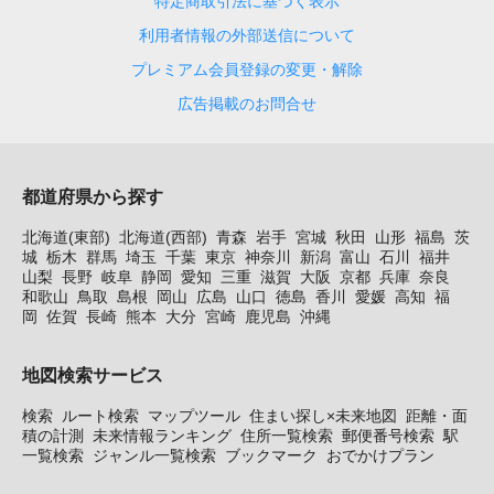
特定商取引法に基づく表示
利用者情報の外部送信について
プレミアム会員登録の変更・解除
広告掲載のお問合せ
都道府県から探す
北海道(東部)
北海道(西部)
青森
岩手
宮城
秋田
山形
福島
茨
城
栃木
群馬
埼玉
千葉
東京
神奈川
新潟
富山
石川
福井
山梨
長野
岐阜
静岡
愛知
三重
滋賀
大阪
京都
兵庫
奈良
和歌山
鳥取
島根
岡山
広島
山口
徳島
香川
愛媛
高知
福
岡
佐賀
長崎
熊本
大分
宮崎
鹿児島
沖縄
地図検索サービス
検索
ルート検索
マップツール
住まい探し×未来地図
距離・面
積の計測
未来情報ランキング
住所一覧検索
郵便番号検索
駅
一覧検索
ジャンル一覧検索
ブックマーク
おでかけプラン