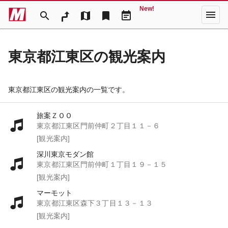
New!
menu
search
map
bookmark
event_note
東京都江東区の観光案内
東京都江東区の観光案内の一覧です。
旅案ＺＯＯ
東京都江東区門前仲町２丁目１１－６
[観光案内]
深川東京モダン館
東京都江東区門前仲町１丁目１９－１５
[観光案内]
マーモット
東京都江東区森下３丁目１３－１３
[観光案内]