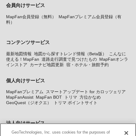
会員向けサービス
MapFan会員登録（無料）
MapFanプレミアム会員登録（有
料）
コンテンツサービス
最新地図情報
地図から探すトレンド情報（Beta版）
こんなに
使える！MapFan
道路走行調査で見つけたもの
MapFanオンラ
インストア
カーナビ地図更新
宿・ホテル・旅館予約
個人向けサービス
MapFanプレミアム
スマートアップデート for カロッツェリア
MapFanAssist
MapFan BOT
トリマ
方位かなめ
GeoQuest（ジオクエ）
トリマ ポイントサイト
法人向けサービス
GeoTechnologies, Inc. uses cookies for the purposes of
法人向け地図・位置情報サービス
WEBサイト・システム向け地