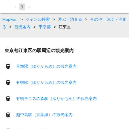
page
You're
1
page
on
page
MapFan
>
ジャンル検索
>
遊ぶ・泊まる
>
その他 遊ぶ・泊ま
る
>
観光案内
>
東京都
>
江東区
東京都江東区の駅周辺の観光案内
青海駅（ゆりかもめ）の観光案内
有明駅（ゆりかもめ）の観光案内
有明テニスの森駅（ゆりかもめ）の観光案内
越中島駅（京葉線）の観光案内