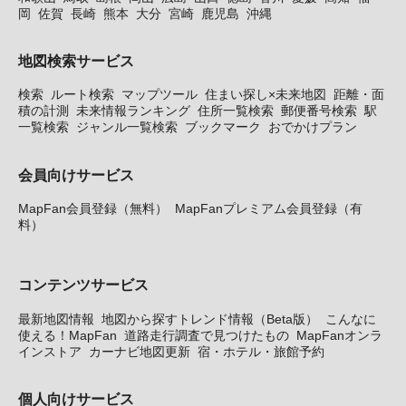
岡
佐賀
長崎
熊本
大分
宮崎
鹿児島
沖縄
地図検索サービス
検索
ルート検索
マップツール
住まい探し×未来地図
距離・面
積の計測
未来情報ランキング
住所一覧検索
郵便番号検索
駅
一覧検索
ジャンル一覧検索
ブックマーク
おでかけプラン
会員向けサービス
MapFan会員登録（無料）
MapFanプレミアム会員登録（有
料）
コンテンツサービス
最新地図情報
地図から探すトレンド情報（Beta版）
こんなに
使える！MapFan
道路走行調査で見つけたもの
MapFanオンラ
インストア
カーナビ地図更新
宿・ホテル・旅館予約
個人向けサービス