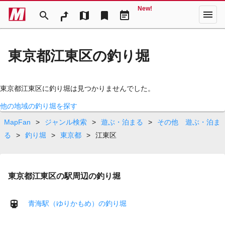
New!
menu
search
map
bookmark
event_note
東京都江東区の釣り堀
東京都江東区に釣り堀は見つかりませんでした。
他の地域の釣り堀を探す
MapFan
>
ジャンル検索
>
遊ぶ・泊まる
>
その他 遊ぶ・泊ま
る
>
釣り堀
>
東京都
>
江東区
東京都江東区の駅周辺の釣り堀
青海駅（ゆりかもめ）の釣り堀