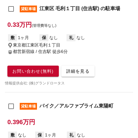
江東区 毛利１丁目 (住吉駅) の駐車場
貸駐車場
0.33万円
(管理費等なし)
敷
1ヶ月
保
なし
礼
なし
東京都江東区毛利１丁目
都営新宿線 / 住吉駅
徒歩6分
お問い合わせ(無料)
詳細を見る
情報提供会社: (株)グランドロータス
バイク／アルファプライム東陽町
貸駐車場
0.396万円
敷
なし
保
1ヶ月
礼
なし