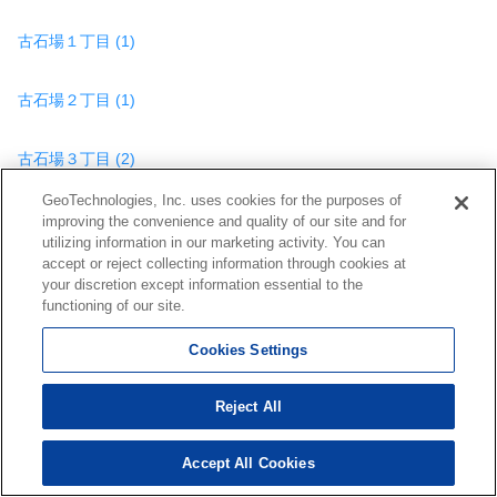
古石場１丁目 (1)
古石場２丁目 (1)
古石場３丁目 (2)
GeoTechnologies, Inc. uses cookies for the purposes of
南砂１丁目 (4)
improving the convenience and quality of our site and for
utilizing information in our marketing activity. You can
accept or reject collecting information through cookies at
南砂２丁目 (7)
your discretion except information essential to the
functioning of our site.
南砂５丁目 (1)
Cookies Settings
南砂６丁目 (2)
Reject All
三好２丁目 (1)
Accept All Cookies
263
検索結果を見る
件