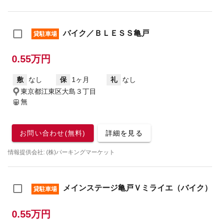
バイク／ＢＬＥＳＳ亀戸
貸駐車場
0.55万円
敷
なし
保
1ヶ月
礼
なし
東京都江東区大島３丁目
無
お問い合わせ(無料)
詳細を見る
情報提供会社: (株)パーキングマーケット
メインステージ亀戸Ｖミライエ（バイク）
貸駐車場
0.55万円