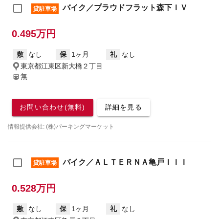
バイク／プラウドフラット森下ＩＶ
貸駐車場
0.495万円
敷
なし
保
1ヶ月
礼
なし
東京都江東区新大橋２丁目
無
お問い合わせ(無料)
詳細を見る
情報提供会社: (株)パーキングマーケット
バイク／ＡＬＴＥＲＮＡ亀戸ＩＩＩ
貸駐車場
0.528万円
敷
なし
保
1ヶ月
礼
なし