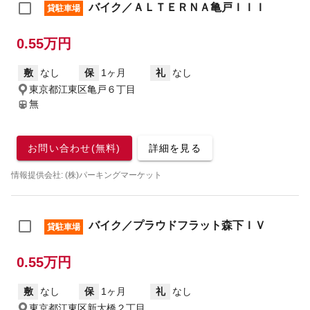
バイク／ＡＬＴＥＲＮＡ亀戸ＩＩＩ
貸駐車場
0.55万円
敷
なし
保
1ヶ月
礼
なし
東京都江東区亀戸６丁目
無
お問い合わせ(無料)
詳細を見る
情報提供会社: (株)パーキングマーケット
バイク／プラウドフラット森下ＩＶ
貸駐車場
0.55万円
敷
なし
保
1ヶ月
礼
なし
東京都江東区新大橋２丁目