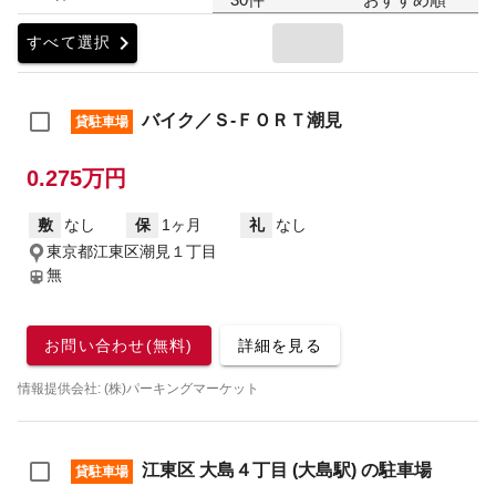
chevron_right
すべて選択
バイク／Ｓ‐ＦＯＲＴ潮見
貸駐車場
0.275万円
敷
なし
保
1ヶ月
礼
なし
東京都江東区潮見１丁目
無
お問い合わせ(無料)
詳細を見る
情報提供会社: (株)パーキングマーケット
江東区 大島４丁目 (大島駅) の駐車場
貸駐車場