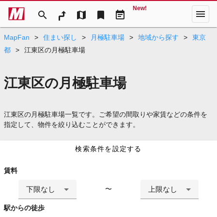
New!
menu
search
map
bookmark
event_note
MapFan
>
住まい探し
>
月極駐車場
>
地域から探す
>
東京
都
>
江東区の月極駐車場
江東区の月極駐車場
江東区の月極駐車場一覧です。ご希望の間取りや家賃などの条件を
指定して、物件を絞り込むことができます。
検索条件を設定する
賃料
下限なし
上限なし
〜
駅からの徒歩