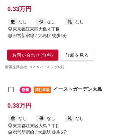
0.33万円
敷
なし
保
なし
礼
なし
東京都江東区大島４丁目
都営新宿線 / 大島駅
徒歩4分
お問い合わせ(無料)
詳細を見る
情報提供会社: Ｎｅｏパーキング(株)
イーストガーデン大島
新着
貸駐車場
0.33万円
敷
なし
保
なし
礼
なし
東京都江東区大島７丁目
都営新宿線 / 大島駅
徒歩6分