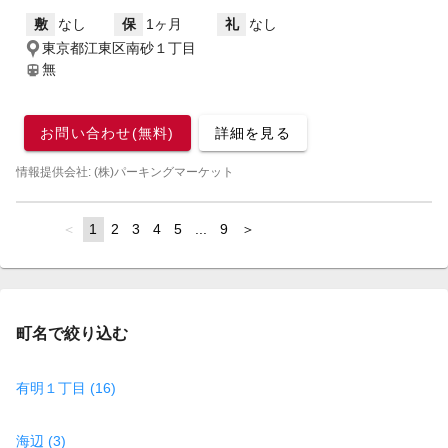
敷
なし
保
1ヶ月
礼
なし
東京都江東区南砂１丁目
無
お問い合わせ(無料)
詳細を見る
情報提供会社: (株)パーキングマーケット
page
You're
1
page
2
page
3
page
4
page
5
page
...
page
9
page
on
page
町名で絞り込む
有明１丁目 (16)
海辺 (3)