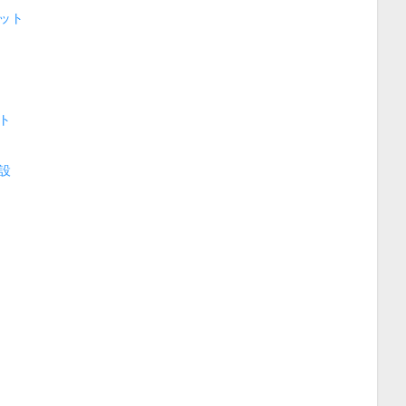
ット
ト
設