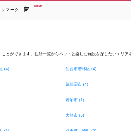
New!
event_note
ックマーク
すことができます。住所一覧からペットと楽しむ施設を探したいエリア
(4)
仙台市若林区 (4)
気仙沼市 (4)
岩沼市 (1)
大崎市 (5)
(1)
柴田郡川崎町 (2)