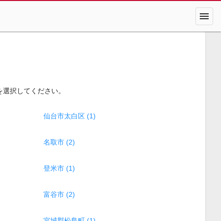
menu
を選択してください。
仙台市太白区 (1)
名取市 (2)
登米市 (1)
富谷市 (2)
宮城郡松島町 (1)