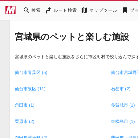
search
map
bookmark
検索
ルート検索
マップツール
ブ
宮城県のペットと楽しむ施設
宮城県のペットと楽しむ施設をさらに市区町村で絞り込んで探
仙台市青葉区 (5)
仙台市宮城野区 
仙台市泉区 (11)
石巻市 (2)
角田市 (1)
多賀城市 (1)
栗原市 (2)
東松島市 (1)
刈田郡蔵王町 (2)
柴田郡大河原町 