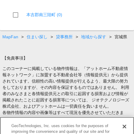
本吉郡南三陸町 (0)
MapFan
>
住まい探し
>
貸事務所
>
地域から探す
>
宮城県
【免責事項】
このコーナーに掲載している物件情報は、「アットホーム不動産情
報ネットワーク」に加盟する不動産会社等（情報提供元）から提供
されています。信頼性の高い情報提供が行えるよう、最大限の努力
をしておりますが、その内容を保証するものではありません。 利用
者のみなさまと各情報提供元との取引に起因する損害および情報が
掲載されたことに起因する損害等については、 ジオテクノロジーズ
株式会社、およびアットホームは一切責任を負いません。
各物件情報の内容や画像等はすべて現況を優先させていただきま
す。
お取引等（お取引の準備、資金調達等を含みます）の際には、内容
GeoTechnologies, Inc. uses cookies for the purposes of
や契約条件等について、 各情報提供元より十分な説明を受け、ご自
improving the convenience and quality of our site and for