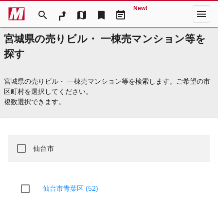
New!
menu
search
map
bookmark
event_note
宮城県の売りビル・ 一棟売マンション等を
探す
宮城県の売りビル・ 一棟売マンション等を検索します。ご希望の市
区町村を選択してください。
複数選択できます。
仙台市
仙台市青葉区 (52)