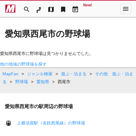
New!
menu
search
map
bookmark
event_note
愛知県西尾市の野球場
愛知県西尾市に野球場は見つかりませんでした。
他の地域の野球場を探す
MapFan
>
ジャンル検索
>
遊ぶ・泊まる
>
その他 遊ぶ・泊ま
る
>
野球場
>
愛知県
>
西尾市
愛知県西尾市の駅周辺の野球場
上横須賀駅（名鉄西尾線）の野球場