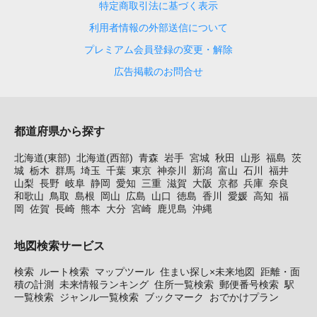
特定商取引法に基づく表示
利用者情報の外部送信について
プレミアム会員登録の変更・解除
広告掲載のお問合せ
都道府県から探す
北海道(東部)
北海道(西部)
青森
岩手
宮城
秋田
山形
福島
茨
城
栃木
群馬
埼玉
千葉
東京
神奈川
新潟
富山
石川
福井
山梨
長野
岐阜
静岡
愛知
三重
滋賀
大阪
京都
兵庫
奈良
和歌山
鳥取
島根
岡山
広島
山口
徳島
香川
愛媛
高知
福
岡
佐賀
長崎
熊本
大分
宮崎
鹿児島
沖縄
地図検索サービス
検索
ルート検索
マップツール
住まい探し×未来地図
距離・面
積の計測
未来情報ランキング
住所一覧検索
郵便番号検索
駅
一覧検索
ジャンル一覧検索
ブックマーク
おでかけプラン