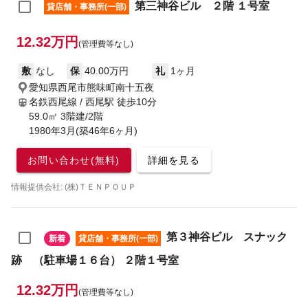
第三神谷ビル ２階 １号室
貸店舗・事務所(一部)
12.32万円
(管理費等なし)
敷
なし
保
40.00万円
礼
1ヶ月
愛知県西尾市熊味町南十五夜
名鉄西尾線 / 西尾駅
徒歩10分
59.0㎡ 3階建/2階
1980年3月(築46年6ヶ月)
お問い合わせ(無料)
詳細を見る
情報提供会社: (株)ＴＥＮＰＯＵＰ
第３神谷ビル スナック
新着
貸店舗・事務所(一部)
跡 （駐車場１６台） ２階１号室
12.32万円
(管理費等なし)