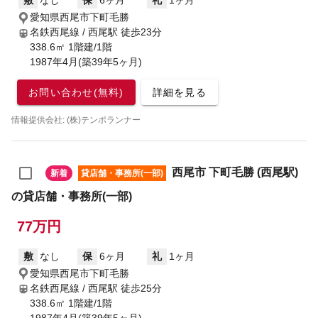
敷
なし
保
6ヶ月
礼
1ヶ月
愛知県西尾市下町毛勝
名鉄西尾線 / 西尾駅
徒歩23分
338.6㎡ 1階建/1階
1987年4月(築39年5ヶ月)
お問い合わせ(無料)
詳細を見る
情報提供会社: (株)テンポランナー
西尾市 下町毛勝 (西尾駅)
新着
貸店舗・事務所(一部)
の貸店舗・事務所(一部)
77万円
敷
なし
保
6ヶ月
礼
1ヶ月
愛知県西尾市下町毛勝
名鉄西尾線 / 西尾駅
徒歩25分
338.6㎡ 1階建/1階