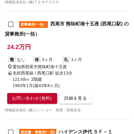
情報提供会社: (株)ＴＥＮＰＯＵＰ
西尾市 熊味町南十五夜 (西尾口駅) の
貸事務所(一括）
貸事務所(一括）
24.2万円
敷
なし
保
3ヶ月
礼
1ヶ月
愛知県西尾市熊味町南十五夜
名鉄西尾線 / 西尾口駅
徒歩13分
121.68㎡ 2階建
1983年1月(築43年8ヶ月)
お問い合わせ(無料)
詳細を見る
情報提供会社: (株)ニッショー 西尾・碧南支店
ハイデンス伊代 ５Ｆ－１
貸店舗・事務所(一部)