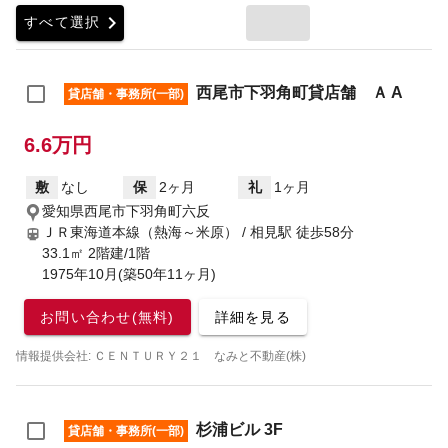
chevron_right
すべて選択
西尾市下羽角町貸店舗 Ａ A
貸店舗・事務所(一部)
6.6万円
敷
なし
保
2ヶ月
礼
1ヶ月
愛知県西尾市下羽角町六反
ＪＲ東海道本線（熱海～米原） / 相見駅
徒歩58分
33.1㎡ 2階建/1階
1975年10月(築50年11ヶ月)
お問い合わせ(無料)
詳細を見る
情報提供会社: ＣＥＮＴＵＲＹ２１ なみと不動産(株)
杉浦ビル 3F
貸店舗・事務所(一部)