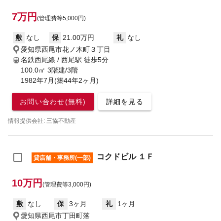
7万円
(管理費等5,000円)
敷
なし
保
21.00万円
礼
なし
愛知県西尾市花ノ木町３丁目
名鉄西尾線 / 西尾駅
徒歩5分
100.0㎡ 3階建/3階
1982年7月(築44年2ヶ月)
お問い合わせ(無料)
詳細を見る
情報提供会社: 三協不動産
コクドビル １Ｆ
貸店舗・事務所(一部)
10万円
(管理費等3,000円)
敷
なし
保
3ヶ月
礼
1ヶ月
愛知県西尾市丁田町落