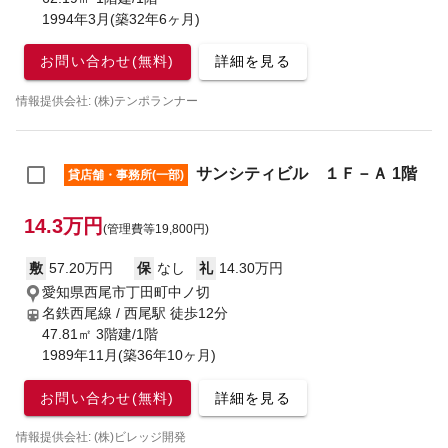
1994年3月(築32年6ヶ月)
お問い合わせ(無料)
詳細を見る
情報提供会社: (株)テンポランナー
サンシティビル １Ｆ－Ａ 1階
貸店舗・事務所(一部)
14.3万円
(管理費等19,800円)
敷
57.20万円
保
なし
礼
14.30万円
愛知県西尾市丁田町中ノ切
名鉄西尾線 / 西尾駅
徒歩12分
47.81㎡ 3階建/1階
1989年11月(築36年10ヶ月)
お問い合わせ(無料)
詳細を見る
情報提供会社: (株)ビレッジ開発