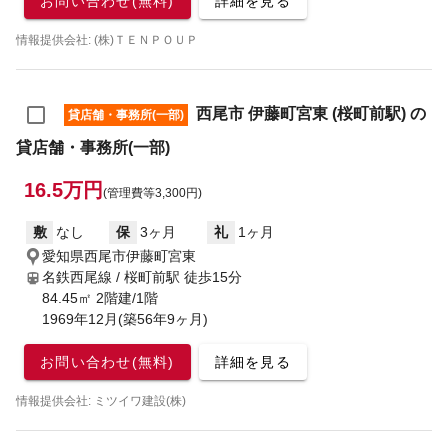
お問い合わせ(無料)
詳細を見る
情報提供会社: (株)ＴＥＮＰＯＵＰ
西尾市 伊藤町宮東 (桜町前駅) の
貸店舗・事務所(一部)
貸店舗・事務所(一部)
16.5万円
(管理費等3,300円)
敷
なし
保
3ヶ月
礼
1ヶ月
愛知県西尾市伊藤町宮東
名鉄西尾線 / 桜町前駅
徒歩15分
84.45㎡ 2階建/1階
1969年12月(築56年9ヶ月)
お問い合わせ(無料)
詳細を見る
情報提供会社: ミツイワ建設(株)