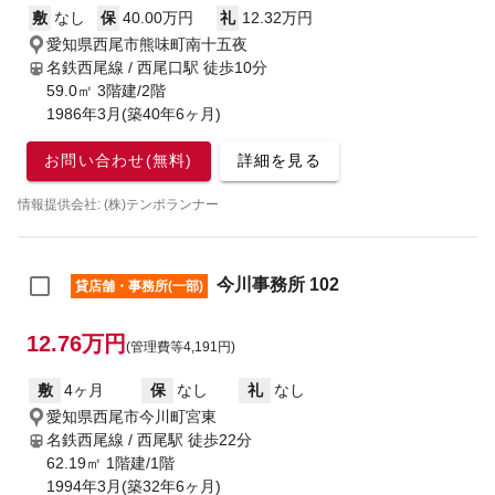
敷
なし
保
40.00万円
礼
12.32万円
愛知県西尾市熊味町南十五夜
名鉄西尾線 / 西尾口駅
徒歩10分
59.0㎡ 3階建/2階
1986年3月(築40年6ヶ月)
お問い合わせ(無料)
詳細を見る
情報提供会社: (株)テンポランナー
今川事務所 102
貸店舗・事務所(一部)
12.76万円
(管理費等4,191円)
敷
4ヶ月
保
なし
礼
なし
愛知県西尾市今川町宮東
名鉄西尾線 / 西尾駅
徒歩22分
62.19㎡ 1階建/1階
1994年3月(築32年6ヶ月)