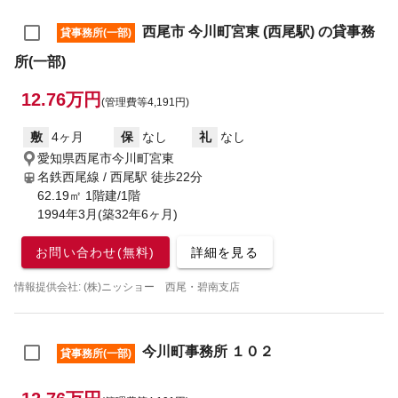
西尾市 今川町宮東 (西尾駅) の貸事務
貸事務所(一部)
所(一部)
12.76万円
(管理費等4,191円)
敷
4ヶ月
保
なし
礼
なし
愛知県西尾市今川町宮東
名鉄西尾線 / 西尾駅
徒歩22分
62.19㎡ 1階建/1階
1994年3月(築32年6ヶ月)
お問い合わせ(無料)
詳細を見る
情報提供会社: (株)ニッショー 西尾・碧南支店
今川町事務所 １０２
貸事務所(一部)