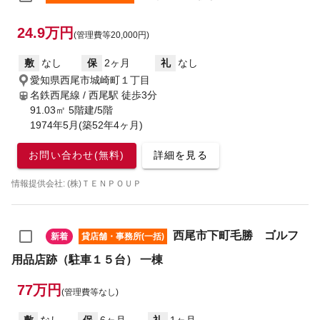
24.9万円
(管理費等20,000円)
敷
なし
保
2ヶ月
礼
なし
愛知県西尾市城崎町１丁目
名鉄西尾線 / 西尾駅
徒歩3分
91.03㎡ 5階建/5階
1974年5月(築52年4ヶ月)
お問い合わせ(無料)
詳細を見る
情報提供会社: (株)ＴＥＮＰＯＵＰ
西尾市下町毛勝 ゴルフ
新着
貸店舗・事務所(一括)
用品店跡（駐車１５台） 一棟
77万円
(管理費等なし)