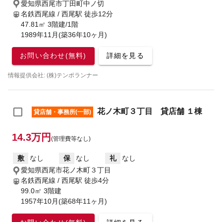
愛知県西尾市丁田町中ノ切
名鉄西尾線 / 西尾駅
徒歩12分
47.81㎡ 3階建/1階
1989年11月(築36年10ヶ月)
お問い合わせ(無料)
詳細を見る
情報提供会社: (株)テンポランナー
花ノ木町３丁目 貸店舗 １棟
貸店舗・事務所(一部)
14.3万円
(管理費等なし)
敷
なし
保
なし
礼
なし
愛知県西尾市花ノ木町３丁目
名鉄西尾線 / 西尾駅
徒歩4分
99.0㎡ 3階建
1957年10月(築68年11ヶ月)