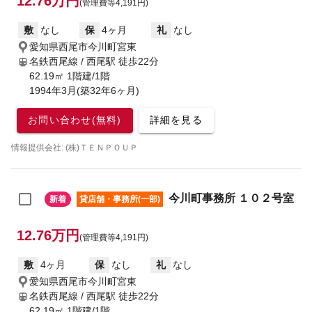
12.76万円
(管理費等4,191円)
敷
なし
保
4ヶ月
礼
なし
愛知県西尾市今川町宮東
名鉄西尾線 / 西尾駅
徒歩22分
62.19㎡ 1階建/1階
1994年3月(築32年6ヶ月)
お問い合わせ(無料)
詳細を見る
情報提供会社: (株)ＴＥＮＰＯＵＰ
今川町事務所 １０２号室
新着
貸店舗・事務所(一部)
12.76万円
(管理費等4,191円)
敷
4ヶ月
保
なし
礼
なし
愛知県西尾市今川町宮東
名鉄西尾線 / 西尾駅
徒歩22分
62.19㎡ 1階建/1階