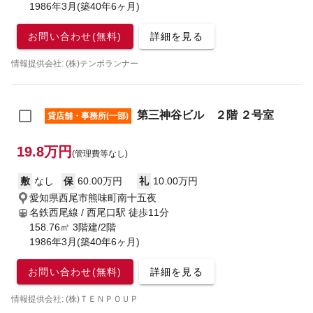
1986年3月(築40年6ヶ月)
お問い合わせ(無料)
詳細を見る
情報提供会社: (株)テンポランナー
第三神谷ビル ２階 ２号室
貸店舗・事務所(一部)
19.8万円
(管理費等なし)
敷
なし
保
60.00万円
礼
10.00万円
愛知県西尾市熊味町南十五夜
名鉄西尾線 / 西尾口駅
徒歩11分
158.76㎡ 3階建/2階
1986年3月(築40年6ヶ月)
お問い合わせ(無料)
詳細を見る
情報提供会社: (株)ＴＥＮＰＯＵＰ