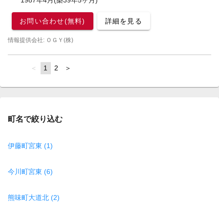
1987年4月(築39年5ヶ月)
お問い合わせ(無料)
詳細を見る
情報提供会社: ＯＧＹ(株)
page
You're
1
page
2
page
on
page
町名で絞り込む
伊藤町宮東 (1)
今川町宮東 (6)
熊味町大道北 (2)