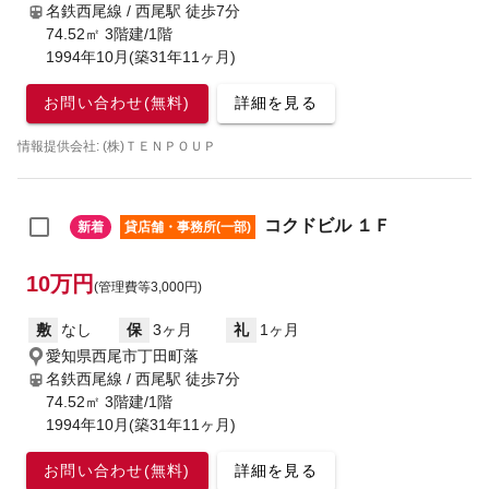
名鉄西尾線 / 西尾駅
徒歩7分
74.52㎡ 3階建/1階
1994年10月(築31年11ヶ月)
お問い合わせ(無料)
詳細を見る
情報提供会社: (株)ＴＥＮＰＯＵＰ
コクドビル １Ｆ
新着
貸店舗・事務所(一部)
10万円
(管理費等3,000円)
敷
なし
保
3ヶ月
礼
1ヶ月
愛知県西尾市丁田町落
名鉄西尾線 / 西尾駅
徒歩7分
74.52㎡ 3階建/1階
1994年10月(築31年11ヶ月)
お問い合わせ(無料)
詳細を見る