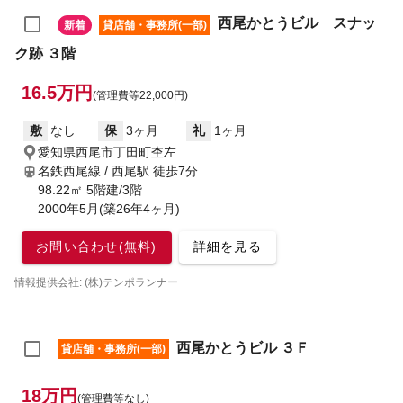
西尾かとうビル スナッ
新着
貸店舗・事務所(一部)
ク跡 ３階
16.5万円
(管理費等22,000円)
敷
なし
保
3ヶ月
礼
1ヶ月
愛知県西尾市丁田町杢左
名鉄西尾線 / 西尾駅
徒歩7分
98.22㎡ 5階建/3階
2000年5月(築26年4ヶ月)
お問い合わせ(無料)
詳細を見る
情報提供会社: (株)テンポランナー
西尾かとうビル ３Ｆ
貸店舗・事務所(一部)
18万円
(管理費等なし)