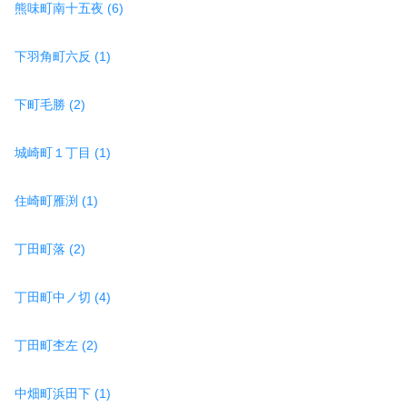
熊味町南十五夜 (6)
下羽角町六反 (1)
下町毛勝 (2)
城崎町１丁目 (1)
住崎町雁渕 (1)
丁田町落 (2)
丁田町中ノ切 (4)
丁田町杢左 (2)
中畑町浜田下 (1)