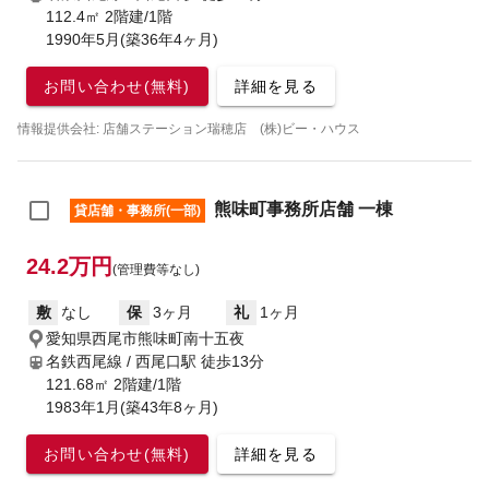
112.4㎡ 2階建/1階
1990年5月(築36年4ヶ月)
お問い合わせ(無料)
詳細を見る
情報提供会社: 店舗ステーション瑞穂店 (株)ビー・ハウス
熊味町事務所店舗 一棟
貸店舗・事務所(一部)
24.2万円
(管理費等なし)
敷
なし
保
3ヶ月
礼
1ヶ月
愛知県西尾市熊味町南十五夜
名鉄西尾線 / 西尾口駅
徒歩13分
121.68㎡ 2階建/1階
1983年1月(築43年8ヶ月)
お問い合わせ(無料)
詳細を見る