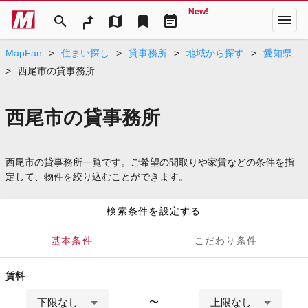
New!
menu
search
map
bookmark
event_note
MapFan
>
住まい探し
>
貸事務所
>
地域から探す
>
愛知県
>
西尾市の貸事務所
西尾市の貸事務所
西尾市の貸事務所一覧です。ご希望の間取りや家賃などの条件を指
定して、物件を絞り込むことができます。
検索条件を設定する
基本条件
こだわり条件
賃料
下限なし
上限なし
〜