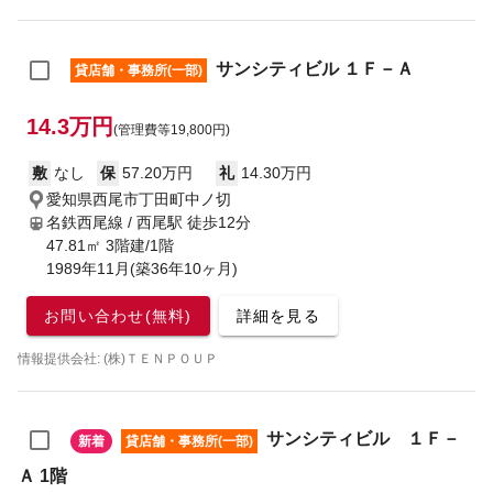
サンシティビル １Ｆ－Ａ
貸店舗・事務所(一部)
14.3万円
(管理費等19,800円)
敷
なし
保
57.20万円
礼
14.30万円
愛知県西尾市丁田町中ノ切
名鉄西尾線 / 西尾駅
徒歩12分
47.81㎡ 3階建/1階
1989年11月(築36年10ヶ月)
お問い合わせ(無料)
詳細を見る
情報提供会社: (株)ＴＥＮＰＯＵＰ
サンシティビル １Ｆ－
新着
貸店舗・事務所(一部)
Ａ 1階