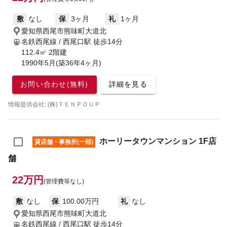
敷
なし
保
3ヶ月
礼
1ヶ月
愛知県西尾市熊味町大道北
名鉄西尾線 / 西尾口駅
徒歩14分
112.4㎡ 2階建
1990年5月(築36年4ヶ月)
お問い合わせ(無料)
詳細を見る
情報提供会社: (株)ＴＥＮＰＯＵＰ
ホーリータウンマンション 1F店
貸店舗・事務所(一部)
舗
22万円
(管理費等なし)
敷
なし
保
100.00万円
礼
なし
愛知県西尾市熊味町大道北
名鉄西尾線 / 西尾口駅
徒歩14分