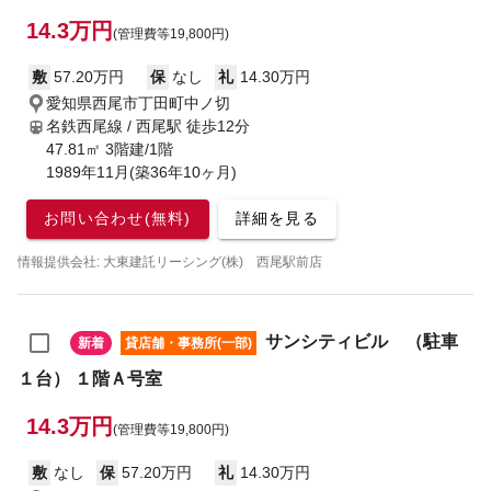
14.3万円
(管理費等19,800円)
敷
57.20万円
保
なし
礼
14.30万円
愛知県西尾市丁田町中ノ切
名鉄西尾線 / 西尾駅
徒歩12分
47.81㎡ 3階建/1階
1989年11月(築36年10ヶ月)
お問い合わせ(無料)
詳細を見る
情報提供会社: 大東建託リーシング(株) 西尾駅前店
サンシティビル （駐車
新着
貸店舗・事務所(一部)
１台） １階Ａ号室
14.3万円
(管理費等19,800円)
敷
なし
保
57.20万円
礼
14.30万円