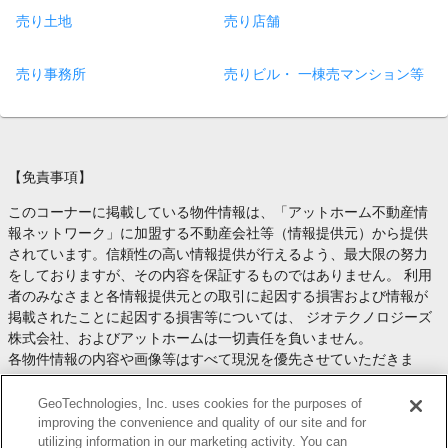
売り土地
売り店舗
売り事務所
売りビル・ 一棟売マンション等
【免責事項】
このコーナーに掲載している物件情報は、「アットホーム不動産情
報ネットワーク」に加盟する不動産会社等（情報提供元）から提供
されています。信頼性の高い情報提供が行えるよう、最大限の努力
をしておりますが、その内容を保証するものではありません。 利用
者のみなさまと各情報提供元との取引に起因する損害および情報が
掲載されたことに起因する損害等については、 ジオテクノロジーズ
株式会社、およびアットホームは一切責任を負いません。
各物件情報の内容や画像等はすべて現況を優先させていただきま
す。
お取引等（お取引の準備、資金調達等を含みます）の際には、内容
GeoTechnologies, Inc. uses cookies for the purposes of
や契約条件等について、 各情報提供元より十分な説明を受け、ご自
improving the convenience and quality of our site and for
utilizing information in our marketing activity. You can
身でご確認の上、判断してください。