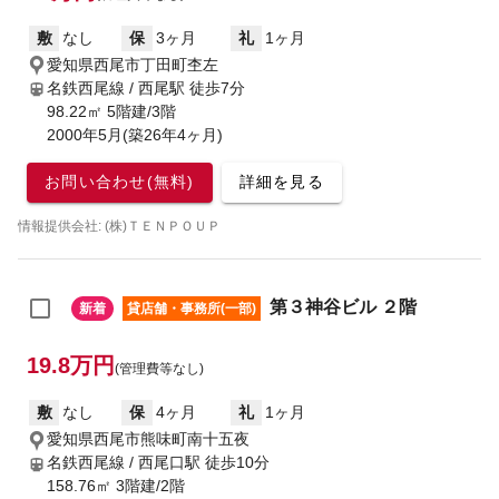
敷
なし
保
3ヶ月
礼
1ヶ月
愛知県西尾市丁田町杢左
名鉄西尾線 / 西尾駅
徒歩7分
98.22㎡ 5階建/3階
2000年5月(築26年4ヶ月)
お問い合わせ(無料)
詳細を見る
情報提供会社: (株)ＴＥＮＰＯＵＰ
第３神谷ビル ２階
新着
貸店舗・事務所(一部)
19.8万円
(管理費等なし)
敷
なし
保
4ヶ月
礼
1ヶ月
愛知県西尾市熊味町南十五夜
名鉄西尾線 / 西尾口駅
徒歩10分
158.76㎡ 3階建/2階