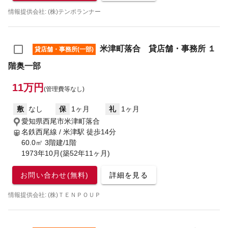
情報提供会社: (株)テンポランナー
米津町落合 貸店舗・事務所 １
貸店舗・事務所(一部)
階奥一部
11万円
(管理費等なし)
敷
なし
保
1ヶ月
礼
1ヶ月
愛知県西尾市米津町落合
名鉄西尾線 / 米津駅
徒歩14分
60.0㎡ 3階建/1階
1973年10月(築52年11ヶ月)
お問い合わせ(無料)
詳細を見る
情報提供会社: (株)ＴＥＮＰＯＵＰ