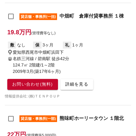
中畑町 倉庫付貸事務所 １棟
貸店舗・事務所(一括)
19.8万円
(管理費等なし)
敷
なし
保
3ヶ月
礼
1ヶ月
愛知県西尾市中畑町浜田下
名鉄三河線 / 碧南駅
徒歩42分
124.7㎡ 2階建/1～2階
2009年3月(築17年6ヶ月)
お問い合わせ(無料)
詳細を見る
情報提供会社: (株)ＴＥＮＰＯＵＰ
熊味町ホーリータウン １階北
貸店舗・事務所(一部)
22万円
(管理費等5,000円)