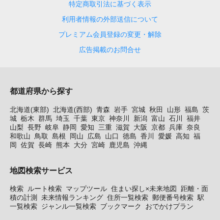
特定商取引法に基づく表示
利用者情報の外部送信について
プレミアム会員登録の変更・解除
広告掲載のお問合せ
都道府県から探す
北海道(東部)
北海道(西部)
青森
岩手
宮城
秋田
山形
福島
茨
城
栃木
群馬
埼玉
千葉
東京
神奈川
新潟
富山
石川
福井
山梨
長野
岐阜
静岡
愛知
三重
滋賀
大阪
京都
兵庫
奈良
和歌山
鳥取
島根
岡山
広島
山口
徳島
香川
愛媛
高知
福
岡
佐賀
長崎
熊本
大分
宮崎
鹿児島
沖縄
地図検索サービス
検索
ルート検索
マップツール
住まい探し×未来地図
距離・面
積の計測
未来情報ランキング
住所一覧検索
郵便番号検索
駅
一覧検索
ジャンル一覧検索
ブックマーク
おでかけプラン