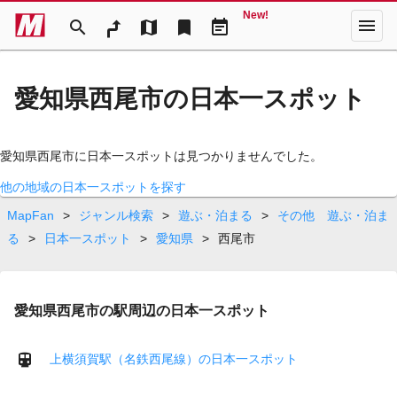
New!
menu
search
map
bookmark
event_note
愛知県西尾市の日本一スポット
愛知県西尾市に日本一スポットは見つかりませんでした。
他の地域の日本一スポットを探す
MapFan
>
ジャンル検索
>
遊ぶ・泊まる
>
その他 遊ぶ・泊ま
る
>
日本一スポット
>
愛知県
>
西尾市
愛知県西尾市の駅周辺の日本一スポット
上横須賀駅（名鉄西尾線）の日本一スポット