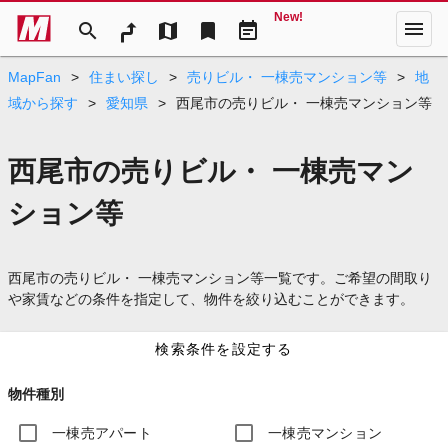
New!
menu
search
map
bookmark
event_note
MapFan
>
住まい探し
>
売りビル・ 一棟売マンション等
>
地
域から探す
>
愛知県
>
西尾市の売りビル・ 一棟売マンション等
西尾市の売りビル・ 一棟売マン
ション等
西尾市の売りビル・ 一棟売マンション等一覧です。ご希望の間取り
や家賃などの条件を指定して、物件を絞り込むことができます。
検索条件を設定する
物件種別
一棟売アパート
一棟売マンション