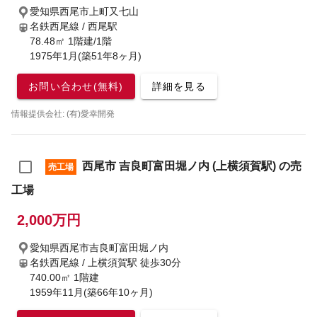
愛知県西尾市上町又七山
名鉄西尾線 / 西尾駅
78.48㎡ 1階建/1階
1975年1月(築51年8ヶ月)
お問い合わせ(無料)
詳細を見る
情報提供会社: (有)愛幸開発
西尾市 吉良町富田堀ノ内 (上横須賀駅) の売
売工場
工場
2,000万円
愛知県西尾市吉良町富田堀ノ内
名鉄西尾線 / 上横須賀駅
徒歩30分
740.00㎡ 1階建
1959年11月(築66年10ヶ月)