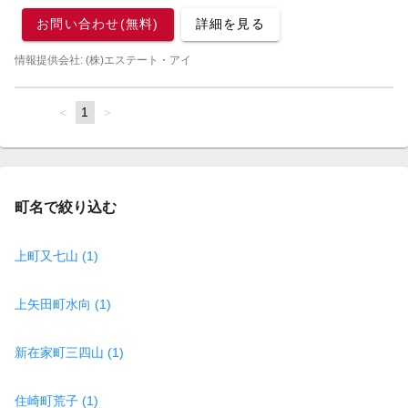
お問い合わせ(無料)
詳細を見る
情報提供会社: (株)エステート・アイ
page
You're
1
page
on
page
町名で絞り込む
上町又七山 (1)
上矢田町水向 (1)
新在家町三四山 (1)
住崎町荒子 (1)