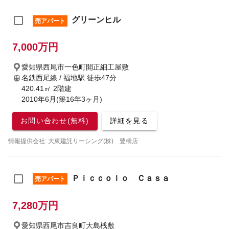
グリーンヒル
売アパート
7,000万円
愛知県西尾市一色町開正細工屋敷
名鉄西尾線 / 福地駅
徒歩47分
420.41㎡ 2階建
2010年6月(築16年3ヶ月)
お問い合わせ(無料)
詳細を見る
情報提供会社: 大東建託リーシング(株) 豊橋店
Ｐｉｃｃｏｌｏ Ｃａｓａ
売アパート
7,280万円
愛知県西尾市吉良町大島桟敷