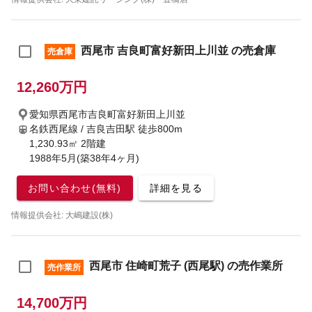
西尾市 吉良町富好新田上川並 の売倉庫
売倉庫
12,260万円
愛知県西尾市吉良町富好新田上川並
名鉄西尾線 / 吉良吉田駅
徒歩800m
1,230.93㎡ 2階建
1988年5月(築38年4ヶ月)
お問い合わせ(無料)
詳細を見る
情報提供会社: 大嶋建設(株)
西尾市 住崎町荒子 (西尾駅) の売作業所
売作業所
14,700万円