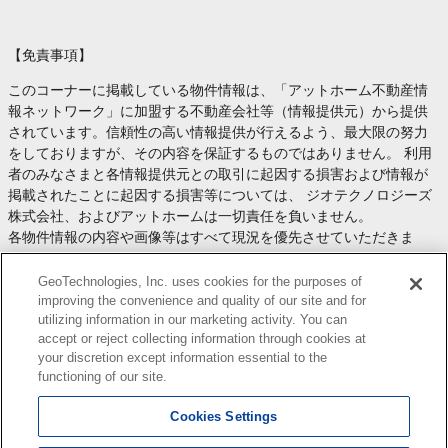
【免責事項】
このコーナーに掲載している物件情報は、「アットホーム不動産情
報ネットワーク」に加盟する不動産会社等（情報提供元）から提供
されています。信頼性の高い情報提供が行えるよう、最大限の努力
をしておりますが、その内容を保証するものではありません。 利用
者のみなさまと各情報提供元との取引に起因する損害および情報が
掲載されたことに起因する損害等については、 ジオテクノロジーズ
株式会社、およびアットホームは一切責任を負いません。
各物件情報の内容や画像等はすべて現況を優先させていただきま
す。
お取引等（お取引の準備、資金調達等を含みます）の際には、内容
GeoTechnologies, Inc. uses cookies for the purposes of
や契約条件等について、 各情報提供元より十分な説明を受け、ご自
improving the convenience and quality of our site and for
utilizing information in our marketing activity. You can
身でご確認の上、判断してください。
accept or reject collecting information through cookies at
このコーナーへの物件情報のご掲載、その他不動産業務ソリューシ
your discretion except information essential to the
ョン等についての不動産会社様のお問合せは
こちら
からお願いいた
functioning of our site.
します。
Cookies Settings