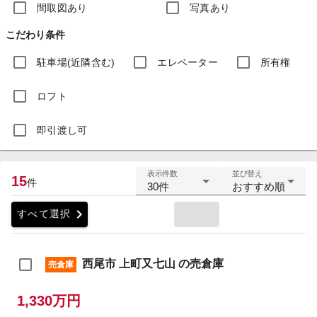
間取図あり
写真あり
こだわり条件
駐車場(近隣含む)
エレベーター
所有権
ロフト
即引渡し可
表示件数
並び替え
15
件
30件
おすすめ順
chevron_right
すべて選択
西尾市 上町又七山 の売倉庫
売倉庫
1,330万円