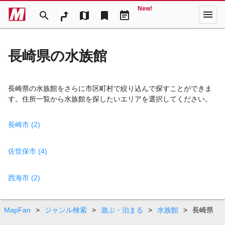
New!
menu
search
map
bookmark
event_note
長崎県の水族館
長崎県の水族館をさらに市区町村で絞り込んで探すことができま
す。住所一覧から水族館を探したいエリアを選択してください。
長崎市 (2)
佐世保市 (4)
西海市 (2)
MapFan
>
ジャンル検索
>
遊ぶ・泊まる
>
水族館
>
長崎県