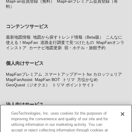
MapFan会員登録（無料）
MapFanプレミアム会員登録（有
料）
コンテンツサービス
最新地図情報
地図から探すトレンド情報（Beta版）
こんなに
使える！MapFan
道路走行調査で見つけたもの
MapFanオンラ
インストア
カーナビ地図更新
宿・ホテル・旅館予約
個人向けサービス
MapFanプレミアム
スマートアップデート for カロッツェリア
MapFanAssist
MapFan BOT
トリマ
方位かなめ
GeoQuest（ジオクエ）
トリマ ポイントサイト
法人向けサービス
GeoTechnologies, Inc. uses cookies for the purposes of
法人向け地図・位置情報サービス
WEBサイト・システム向け地
improving the convenience and quality of our site and for
図API
Windows PC向け地図開発キット
MapFan DB
住所確認
utilizing information in our marketing activity. You can
サービス
MAP WORLD+
トリマ広告
Geo-Research
スグロ
accept or reject collecting information through cookies at
ジ