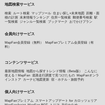
地図検索サービス
検索
ルート検索
マップツール
住まい探し×未来地図
距離・面
積の計測
未来情報ランキング
住所一覧検索
郵便番号検索
駅
一覧検索
ジャンル一覧検索
ブックマーク
おでかけプラン
会員向けサービス
MapFan会員登録（無料）
MapFanプレミアム会員登録（有
料）
コンテンツサービス
最新地図情報
地図から探すトレンド情報（Beta版）
こんなに
使える！MapFan
道路走行調査で見つけたもの
MapFanオンラ
インストア
カーナビ地図更新
宿・ホテル・旅館予約
個人向けサービス
MapFanプレミアム
スマートアップデート for カロッツェリア
MapFanAssist
MapFan BOT
トリマ
方位かなめ