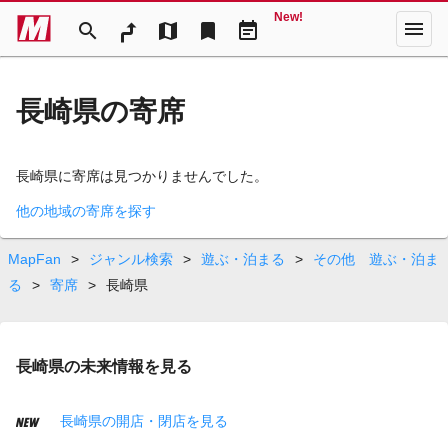
New!
menu
search
map
bookmark
event_note
長崎県の寄席
長崎県に寄席は見つかりませんでした。
他の地域の寄席を探す
MapFan
>
ジャンル検索
>
遊ぶ・泊まる
>
その他 遊ぶ・泊ま
る
>
寄席
>
長崎県
長崎県の未来情報を見る
長崎県の開店・閉店を見る