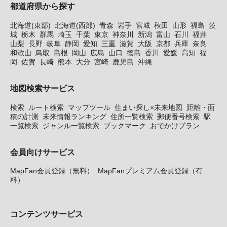
都道府県から探す
北海道(東部)
北海道(西部)
青森
岩手
宮城
秋田
山形
福島
茨
城
栃木
群馬
埼玉
千葉
東京
神奈川
新潟
富山
石川
福井
山梨
長野
岐阜
静岡
愛知
三重
滋賀
大阪
京都
兵庫
奈良
和歌山
鳥取
島根
岡山
広島
山口
徳島
香川
愛媛
高知
福
岡
佐賀
長崎
熊本
大分
宮崎
鹿児島
沖縄
地図検索サービス
検索
ルート検索
マップツール
住まい探し×未来地図
距離・面
積の計測
未来情報ランキング
住所一覧検索
郵便番号検索
駅
一覧検索
ジャンル一覧検索
ブックマーク
おでかけプラン
会員向けサービス
MapFan会員登録（無料）
MapFanプレミアム会員登録（有
料）
コンテンツサービス