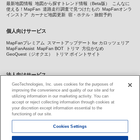
最新地図情報
地図から探すトレンド情報（Beta版）
こんなに
使える！MapFan
道路走行調査で見つけたもの
MapFanオンラ
インストア
カーナビ地図更新
宿・ホテル・旅館予約
個人向けサービス
MapFanプレミアム
スマートアップデート for カロッツェリア
MapFanAssist
MapFan BOT
トリマ
方位かなめ
GeoQuest（ジオクエ）
トリマ ポイントサイト
法人向けサービス
GeoTechnologies, Inc. uses cookies for the purposes of
法人向け地図・位置情報サービス
WEBサイト・システム向け地
improving the convenience and quality of our site and for
図API
Windows PC向け地図開発キット
MapFan DB
住所確認
utilizing information in our marketing activity. You can
サービス
MAP WORLD+
トリマ広告
Geo-Research
スグロ
accept or reject collecting information through cookies at
ジ
your discretion except information essential to the
functioning of our site.
カーナビ地図更新サービス
Cookies Settings
MapFan スマートメンバーズ
カロッツェリア地図割プラス
KENWOOD MapFan Club