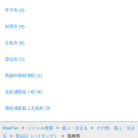
平戸市 (3)
対馬市 (9)
五島市 (6)
雲仙市 (1)
西彼杵郡時津町 (1)
北松浦郡佐々町 (4)
南松浦郡新上五島町 (3)
MapFan
>
ジャンル検索
>
遊ぶ・泊まる
>
その他 遊ぶ・泊ま
る
>
登山口（ハイキング）
>
長崎県