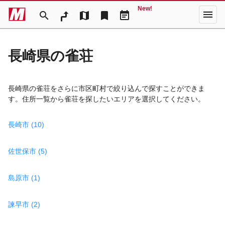
New!
menu
search
map
bookmark
event_note
長崎県の雀荘
長崎県の雀荘をさらに市区町村で絞り込んで探すことができま
す。住所一覧から雀荘を探したいエリアを選択してください。
長崎市 (10)
佐世保市 (5)
島原市 (1)
諫早市 (2)