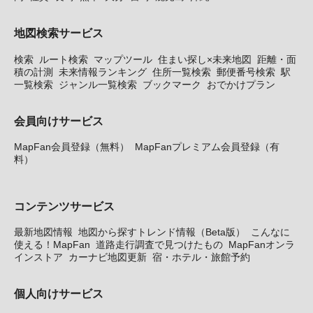
地図検索サービス
検索
ルート検索
マップツール
住まい探し×未来地図
距離・面
積の計測
未来情報ランキング
住所一覧検索
郵便番号検索
駅
一覧検索
ジャンル一覧検索
ブックマーク
おでかけプラン
会員向けサービス
MapFan会員登録（無料）
MapFanプレミアム会員登録（有
料）
コンテンツサービス
最新地図情報
地図から探すトレンド情報（Beta版）
こんなに
使える！MapFan
道路走行調査で見つけたもの
MapFanオンラ
インストア
カーナビ地図更新
宿・ホテル・旅館予約
個人向けサービス